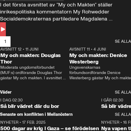
I det första avsnittet av ”My och Makten” ställer 
inrikespolitiska kommentatorn My Rohwedder 
Socialdemokraternas partiledare Magdalena 
Andersson till svars.
1
SE ALLA
AVSNITT 12
•
11 JUNI
26:27
AVSNITT 11
•
4 JUNI
2
My och makten: Douglas
My och makten: Denice
Thor
Westerberg
Moderata ungdomsförbundet 
Ungsvenskarnas 
(MUF:s) ordförande Douglas Thor 
förbundsordförande Denice 
gästar My och makten. I avsnittet 
Westerberg gästar My och makten.
diskuteras tonårsutvisningarna och 
avsnittet diskuteras migrationsfrå
hur Moderaterna ska locka väljare till 
och hur SD ska locka kvinnliga 
Väder
SE ALLA
valet i höst. 
väljare. 
I DAG 02:30
1:06
I GÅR 02:30
Så blir vädret där du bor
Så blir vädr
Senaste om konflikten i Mellanöstern
SE ALLA
NYHETER
•
17 FEB. 2025
0:45
NYHETER
•
16 F
500 dagar av krig i Gaza – se förödelsen
Nya vapen ti