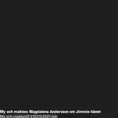
My och makten: Magdalena Andersson om Jimmie-hånet
My och makten
S1 E1
23.10.25
21 min