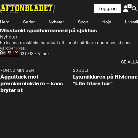
Logga in
Hem
Serier
Nyheter
Sport
Nöje
Livsstil
Misstänkt spädbarnsmord på sjukhus
Nyheter
En kvinna misstänks ha dödat ett flertal spädbarn under sin tid som 
vårdpersonal.
Se mer
Nyheter
•
03.07.18
•
51 sek
SE ALLA
FÖR 30 MIN SEN
0:37
23 JULI
Äggattack mot
Lyxmäklaren på Rivieran:
premiärministern – kaos
"Lite friare här"
bryter ut