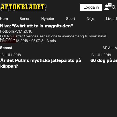
Logga in
Hem
Serier
Nyheter
Sport
Nöje
Livsstil
Niva: ”Svårt att ta in magnituden”
Fotbolls-VM 2018
Erik Niva efter Sveriges sensationella avancemang till kvartsfinal.
Se mer
Fotbolls-VM 2018
•
03.07.18
•
3 min
Senast
SE ALLA
16 JULI 2018
1:05:59
16 JULI 2018
Är det Putins mystiska jättepalats på
66 dog på a
klippan?