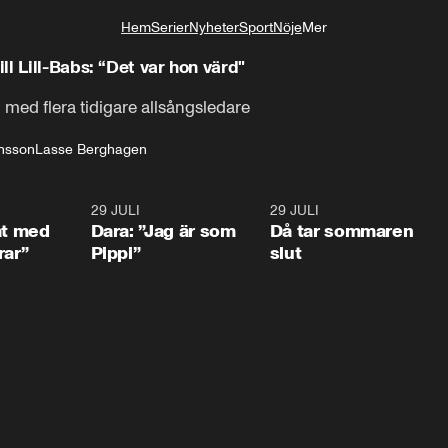
Hem
Serier
Nyheter
Sport
Nöje
Mer
Livsstil
l Lill-Babs: “Det var hon värd"
 med flera tidigare allsångsledare
ensson
Lasse Berghagen
1:02
29 JULI
0:41
29 JULI
0:3
at med
Dara: ”Jag är som
Då tar sommaren
rar”
Pippi”
slut