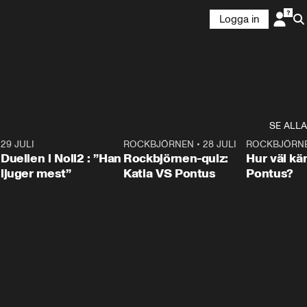
Logga in
SE ALLA
9
29 JULI
0:47
ROCKBJÖRNEN
•
28 JULI
0:15
ROCKBJÖRN
Duellen i Noll2 : ”Han
Rockbjörnen-quiz:
Hur väl kä
ljuger mest”
Katia VS Pontus
Pontus?