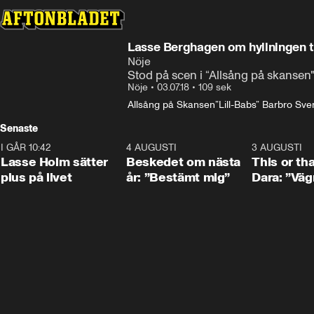
Lasse Berghagen om hyllningen til
Nöje
Stod på scen i “Allsång på skansen"
Nöje
•
03.07.18
•
109 sek
Allsång på Skansen
”Lill-Babs” Barbro Sv
Senaste
I GÅR 10:42
1:04
4 AUGUSTI
0:24
3 AUGUSTI
Lasse Holm sätter
Beskedet om nästa
This or th
plus på livet
år: ”Bestämt mig”
Dara: ”Väg