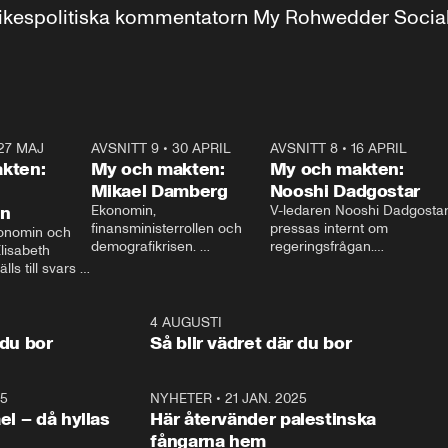
r inrikespolitiska kommentatorn My Rohwedder Soci
27 MAJ
3:51
AVSNITT 9
•
30 APRIL
24:00
AVSNITT 8
•
16 APRIL
25:1
kten:
My och makten:
My och makten:
Mikael Damberg
Nooshi Dadgostar
on
Ekonomin, 
V-ledaren Nooshi Dadgostar
finansministerrollen och 
pressas internt om 
onomin och 
demografikrisen. 
regeringsfrågan.

lisabeth 
Oppositionen ställs till svars 
I Aftonbladets 
ls till svars 
när Socialdemokraternas 
partiledarutfrågning ”My 
stern gästar 
Mikael Damberg gästar My 
och Makten” sätter hon ner 
My och Makten. 
och Makten. 
foten mot kritikerna:

1:06
4 AUGUSTI
1:0
– Vi ställer upp i val. Ska vi 
 du bor
Så blir vädret där du bor
vara med så sitter vi förstås 
25
1:22
NYHETER
•
21 JAN. 2025
0:5
ael – då hyllas
Här återvänder palestinska
fångarna hem