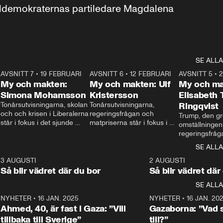
aldemokraternas partiledare Magdalena 
SE ALLA
7
AVSNITT 7
•
19 FEBRUARI
24:30
AVSNITT 6
•
12 FEBRUARI
27:30
AVSNITT 5
•
My och makten:
My och makten: Ulf
My och ma
Simona Mohamsson
Kristersson
Elisabeth
 
Tonårsutvisningarna, skolan 
Tonårsutvisningarna, 
Ringqvist
och och krisen i Liberalerna 
regeringsfrågan och 
Trump, den gr
står i fokus i det sjunde 
matpriserna står i fokus i 
omställningen
avsnittet av ”My och 
det sjätte avsnittet av ”My 
regeringsfråga
makten”. Se när 
och makten”. Se när 
centrum i det 
SE ALLA
Aftonbladets inrikespolitiska 
Aftonbladets inrikespolitiska 
avsnittet av ”
kommentator My 
kommentator My 
6
3 AUGUSTI
1:06
2 AUGUSTI
Makten”. Se nä
Rohwedder ställer 
Rohwedder ställer 
Så blir vädret där du bor
Så blir vädret där
Aftonbladets in
utbildnings- och 
statsminister Ulf Kristersson 
kommentator 
SE ALLA
integrationsminister Simona 
till svars.
Rohwedder stäl
Mohamsson till svars.
Centerpartiets
2
NYHETER
•
16 JAN. 2025
1:01
NYHETER
•
16 JAN. 20
Thand Ring till
Ahmed, 40, är fast i Gaza: ”Vill
Gazaborna: ”Vad s
tillbaka till Sverige”
till?”