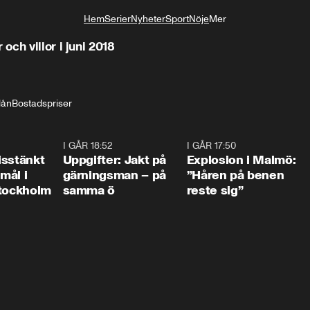
Hem
Serier
Nyheter
Sport
Nöje
Mer
Livsstil
ch villor i juni 2018
lån
Bostadspriser
0:35
I GÅR 18:52
0:33
I GÅR 17:50
1:1
isstänkt
Uppgifter: Jakt på
Explosion i Malmö:
emål i
gärningsman – på
”Håren på benen
Stockholm
samma ö
reste sig”