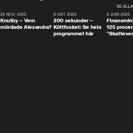
SE ALLA
3
25 NOV. 2025
31:05
8 OKT. 2025
4:29
4 JUNI 2025
Knutby – Vem
200 sekunder –
Finansmin
mördade Alexandra?
Köttfusket: Se hela
125 procent
programmet här
"Skattever
viktig uppg