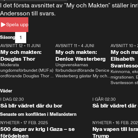
I det första avsnittet av ”My och Makten” ställe
Andersson till svars.
Spela upp
1
Säsong
AVSNITT 12
•
11 JUNI
26:27
AVSNITT 11
•
4 JUNI
23:40
AVSNITT 10
•
My och makten:
My och makten:
My och ma
Douglas Thor
Denice Westerberg
Elisabeth
Moderata 
Ungsvenskarnas 
Svantess
ungdomsförbundet (MUF:s) 
förbundsordförande Denice 
Kvinnorna, ek
ordförande Douglas Thor 
Westerberg gästar My och 
migrationen. E
gästar My och makten. I 
makten. I avsnittet 
Svantesson stäl
avsnittet diskuteras 
diskuteras migrationsfrågan 
när finansmini
Väder
tonårsutvisningarna och hur 
och hur SD ska locka 
Moderaterna ska locka 
kvinnliga väljare. 
I DAG 02:30
1:06
I GÅR 02:30
väljare till valet i höst. 
Så blir vädret där du bor
Så blir vädret där
Senaste om konflikten i Mellanöstern
NYHETER
•
17 FEB. 2025
0:45
NYHETER
•
16 FEB. 20
500 dagar av krig i Gaza – se
Nya vapen till Isr
förödelsen
Trump