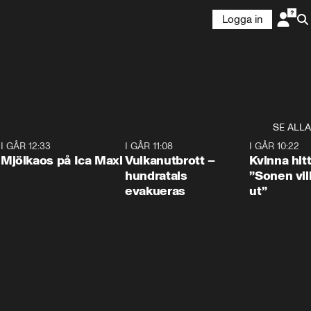
Logga in
SE ALLA
0
I GÅR 12:33
0:24
I GÅR 11:08
0:27
I GÅR 10:22
Mjölkaos på Ica Maxi
Vulkanutbrott –
Kvinna hit
hundratals
”Sonen vill
evakueras
ut”