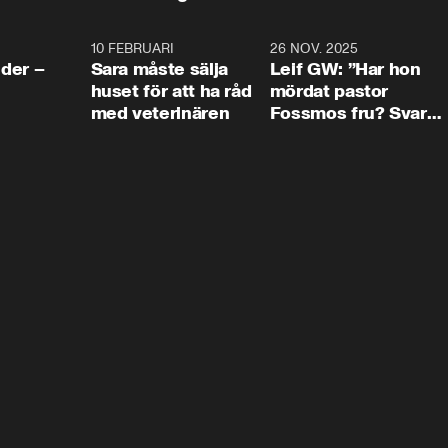
4:24
10 FEBRUARI
4:13
26 NOV. 2025
8:1
der –
Sara måste sälja
Leif GW: ”Har hon
huset för att ha råd
mördat pastor
med veterinären
Fossmos fru? Svar
nej.”