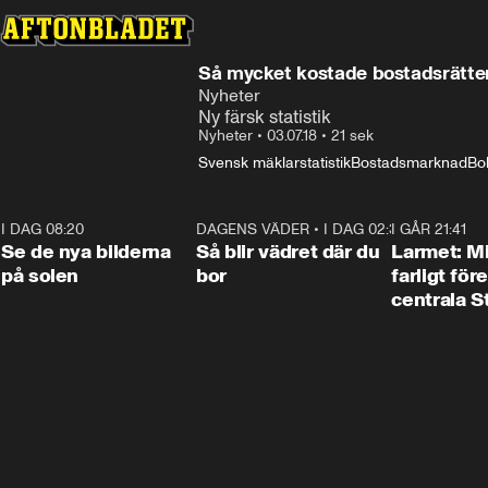
Så mycket kostade bostadsrätter o
Nyheter
Ny färsk statistik
Nyheter
•
03.07.18
•
21 sek
Svensk mäklarstatistik
Bostadsmarknad
Bo
I DAG 08:20
0:19
DAGENS VÄDER
•
I DAG 02:30
1:06
I GÅR 21:41
Se de nya bilderna
Så blir vädret där du
Larmet: M
på solen
bor
farligt för
centrala 