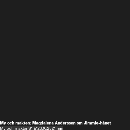
My och makten: Magdalena Andersson om Jimmie-hånet
My och makten
S1 E1
23.10.25
21 min