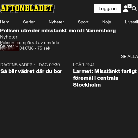
Logga in
Hem
Serier
Nyheter
Sport
Nöje
Livsstil
Polisen utreder misstänkt mord i Vänersborg
Nyheter
Polisen har spärrat av område
Se mer
Nyheter
•
04.07.18
•
75 sek
SE ALLA
DAGENS VÄDER
•
I DAG 02:30
1:06
I GÅR 21:41
Så blir vädret där du bor
Larmet: Misstänkt farligt
föremål i centrala
Stockholm