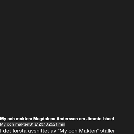
My och makten: Magdalena Andersson om Jimmie-hånet
My och makten
S1 E1
23.10.25
21 min
I det första avsnittet av ”My och Makten” ställer 