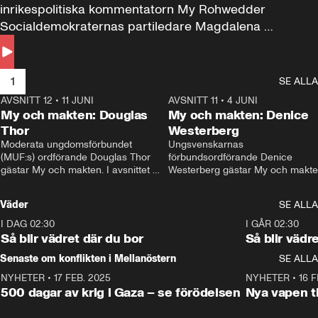
inrikespolitiska kommentatorn My Rohwedder 
Socialdemokraternas partiledare Magdalena 
Andersson till svars.
1
SE ALLA
AVSNITT 12
•
11 JUNI
26:27
AVSNITT 11
•
4 JUNI
2
My och makten: Douglas
My och makten: Denice
Thor
Westerberg
Moderata ungdomsförbundet 
Ungsvenskarnas 
(MUF:s) ordförande Douglas Thor 
förbundsordförande Denice 
gästar My och makten. I avsnittet 
Westerberg gästar My och makten.
diskuteras tonårsutvisningarna och 
avsnittet diskuteras migrationsfrå
hur Moderaterna ska locka väljare till 
och hur SD ska locka kvinnliga 
Väder
SE ALLA
valet i höst. 
väljare. 
I DAG 02:30
1:06
I GÅR 02:30
Så blir vädret där du bor
Så blir vädr
Senaste om konflikten i Mellanöstern
SE ALLA
NYHETER
•
17 FEB. 2025
0:45
NYHETER
•
16 F
500 dagar av krig i Gaza – se förödelsen
Nya vapen ti