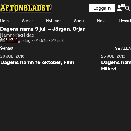
Logga in
Hem
Serier
Nyheter
Sport
Nöje
Livsstil
Dagens namn 9 juli – Jörgen, Örjan
Namnsdag i dag
Se mer
Namnsdag i dag
•
04.07.18
•
22 sek
Senast
SE ALLA
26 JULI 2018
0:22
25 JULI 2018
Dagens namn 16 oktober, Finn
Dagens namn
Hillevi