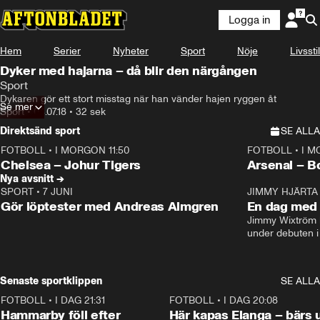
Logga in
Hem
Serier
Nyheter
Sport
Nöje
Livsstil
Dyker med hajarna – då blir den närgången
Sport
Dykaren gör ett stort misstag när han vänder hajen ryggen åt
Se mer
Sport
•
04.07.18
•
32 sek
Direktsänd sport
SE ALLA
FOTBOLL
•
I MORGON 11:50
FOTBOLL
•
I M
Plus
Plus
Chelsea – Johur Tigers
Arsenal – B
Nya avsnitt →
SPORT
•
7 JUNI
16:36
JIMMY HJÄRTA
Gör löptester med Andreas Almgren
En dag med 
Jimmy Wixtröm 
under debuten i
Senaste sportklippen
SE ALLA
FOTBOLL
•
I DAG 21:31
1:28
FOTBOLL
•
I DAG 20:08
Hammarby föll efter
Här kapas Elanga – bärs 