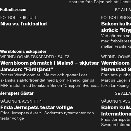
sparken från Bajen och att Henrik
Rydström tar över
Fotbollsresan
SE ALLA
FOTBOLL
•
16 JULI
0:44
FOTBOLLSRES
Niva vs. fruktsallad
Bakom kulis
skräck: ”Kry
Vad gör man som
med fotbollsres
Wernblooms eskapader
WERNBLOOMS ESKAPADER
•
S4, E2
38:23
WERNBLOOMS 
Wernbloom på match i Malmö – skjutsar
Wernbloom 
Jansson: ”Färdtjänst”
Harvestad 
Pontus Wernbloom är i Malmö och grottar i det 
Från åtta gubbar 
skånska självförtroendet med Björn Ranelid, går på 
Marcus Lager sta
MFF-match med komikern Simon ”Chippen” Svensson 
folk i Linköping
och hjälper skadade stjärnbacken Pontus Jansson 
och Wernbloom kl
Jernspets Gästar
SE ALLA
hem. 
SÄSONG 1, AVSNITT 4
13:37
SÄSONG 1, AVS
Frida Jernspets testar voltige
Bakom kuli
Frida Jernspets åker till Södertörn ryttarcenter och 
Internation
testar voltige
Frida Jernspets 
Sweden Interna