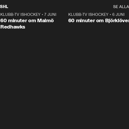
SHL
SE ALLA
KLUBB-TV ISHOCKEY
•
7 JUNI
1:02:53
KLUBB-TV ISHOCKEY
•
6 JUNI
1:0
Plus
60 minuter om Malmö
60 minuter om Björklöve
Redhawks