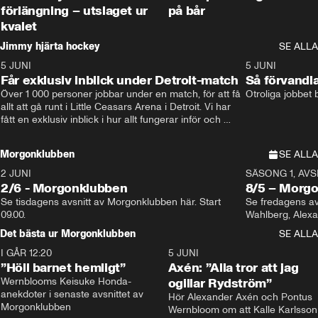
förlängning – utslaget ur
på bår
kvalet
Jimmy hjärta hockey
SE ALLA
5 JUNI
11:14
5 JUNI
Får exklusiv inblick under Detroit-match
Så förvandl
Över 1 000 personer jobbar under en match, för att få 
Otroliga jobbet
allt att gå runt i Little Ceasars Arena i Detroit. Vi har 
fått en exklusiv inblick i hur allt fungerar inför och 
under match i världens bästa hockeyliga
Morgonklubben
SE ALLA
2 JUNI
SÄSONG 1, AVSN
2/6 - Morgonklubben
8/5 – Morg
Se tisdagens avsnitt av Morgonklubben här. Start 
Se fredagens av
09.00. 
Det bästa ur Morgonklubben
SE ALLA
I GÅR 12:20
1:14
5 JUNI
”Höll barnet hemligt”
Axén: ”Alla tror att jag
Wernblooms Keisuke Honda-
ogillar Rydström”
anekdoter i senaste avsnittet av 
Hör Alexander Axén och Pontus 
Morgonklubben
Wernbloom om att Kalle Karlsson 