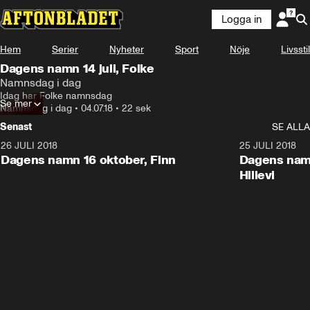
Logga in
Hem
Serier
Nyheter
Sport
Nöje
Livsstil
Dagens namn 14 juli, Folke
Namnsdag i dag
Idag har Folke namnsdag
Se mer
Namnsdag i dag
•
04.07.18
•
22 sek
Senast
SE ALLA
26 JULI 2018
0:22
25 JULI 2018
Dagens namn 16 oktober, Finn
Dagens namn
Hillevi