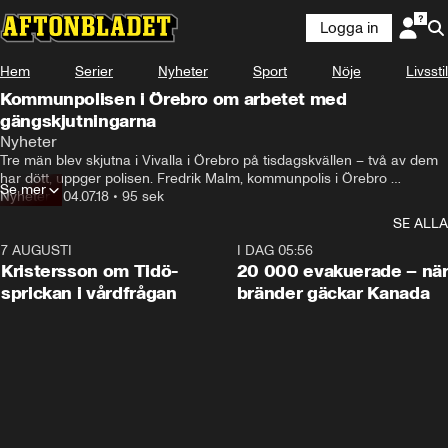
Logga in
Hem
Serier
Nyheter
Sport
Nöje
Livsstil
Kommunpolisen i Örebro om arbetet med
gängskjutningarna
Nyheter
Tre män blev skjutna i Vivalla i Örebro på tisdagskvällen – två av dem 
har dött, uppger polisen. Fredrik Malm, kommunpolis i Örebro 
Se mer
kommenterar.
Nyheter
•
04.07.18
•
95 sek
SE ALLA
7 AUGUSTI
0:42
I DAG 05:56
Kristersson om Tidö-
20 000 evakuerade – nä
sprickan i vårdfrågan
bränder gäckar Kanada