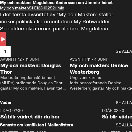
My och makten: Magdalena Andersson om Jimmie-hånet
My och makten
S1 E1
23.10.25
21 min
I det första avsnittet av ”My och Makten” ställer 
inrikespolitiska kommentatorn My Rohwedder 
Socialdemokraternas partiledare Magdalena 
Andersson till svars.
1
SE ALLA
AVSNITT 12
•
11 JUNI
26:27
AVSNITT 11
•
4 JUNI
2
My och makten: Douglas
My och makten: Denice
Thor
Westerberg
Moderata ungdomsförbundet 
Ungsvenskarnas 
(MUF:s) ordförande Douglas Thor 
förbundsordförande Denice 
gästar My och makten. I avsnittet 
Westerberg gästar My och makten.
diskuteras tonårsutvisningarna och 
avsnittet diskuteras migrationsfrå
hur Moderaterna ska locka väljare till 
och hur SD ska locka kvinnliga 
Väder
SE ALLA
valet i höst. 
väljare. 
I DAG 02:30
1:06
I GÅR 02:30
Så blir vädret där du bor
Så blir vädr
Senaste om konflikten i Mellanöstern
SE ALLA