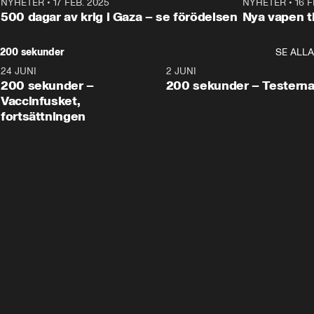
NYHETER
•
17 FEB. 2025
0:45
NYHETER
•
16 F
500 dagar av krig i Gaza – se förödelsen
Nya vapen ti
200 sekunder
SE ALLA
24 JUNI
5:00
2 JUNI
200 sekunder –
200 sekunder – Testern
Vaccinfusket,
fortsättningen