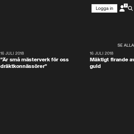
Logga in
SE ALLA
9
16 JULI 2018
1:05:59
16 JULI 2018
”Är små mästerverk för oss
Mäktigt firande a
dräktkonnässörer”
guld