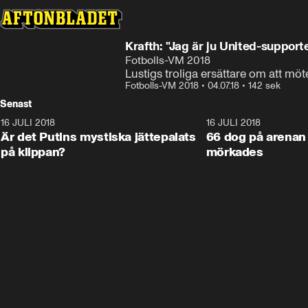
Krafth: "Jag är ju United-support
Fotbolls-VM 2018
Lustigs troliga ersättare om att möte
Fotbolls-VM 2018
•
04.07.18
•
142 sek
Senast
16 JULI 2018
1:05:59
16 JULI 2018
Är det Putins mystiska jättepalats
66 dog på arenan 
på klippan?
mörkades