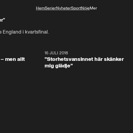
Hem
Serier
Nyheter
Sport
Nöje
Mer
Livsstil
er"
 England i kvartsfinal.
1:05:59
16 JULI 2018
1:05:5
– men allt
”Storhetsvansinnet här skänker
mig glädje”