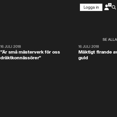
Logga in
SE ALLA
9
16 JULI 2018
1:05:59
16 JULI 2018
”Är små mästerverk för oss
Mäktigt firande a
dräktkonnässörer”
guld