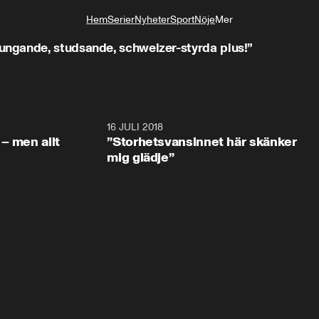
Hem
Serier
Nyheter
Sport
Nöje
Mer
Livsstil
ngande, studsande, schweizer-styrda plus!”
1:05:59
16 JULI 2018
1:05:5
– men allt
”Storhetsvansinnet här skänker
mig glädje”