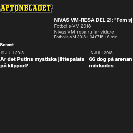
NIVAS VM-RESA DEL 21: ”Fem sju
Fotbolls-VM 2018
Nivas VM-resa rullar vidare
Fotbolls-VM 2018
•
04.07.18
•
6 min
Senast
16 JULI 2018
1:05:59
16 JULI 2018
Är det Putins mystiska jättepalats
66 dog på arenan 
på klippan?
mörkades