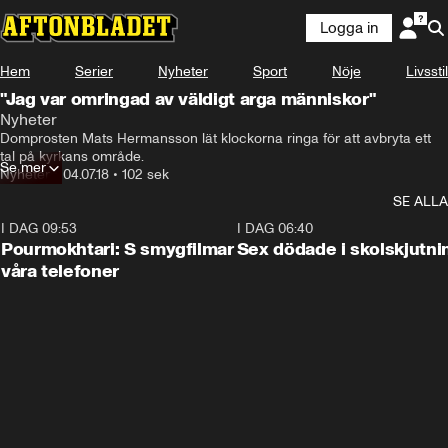
Logga in
Hem
Serier
Nyheter
Sport
Nöje
Livsstil
"Jag var omringad av väldigt arga människor"
Nyheter
Domprosten Mats Hermansson lät klockorna ringa för att avbryta ett 
tal på kyrkans område.
Se mer
Nyheter
•
04.07.18
•
102 sek
SE ALLA
I DAG 09:53
1:36
I DAG 06:40
Pourmokhtari: S smygfilmar
Sex dödade i skolskjutni
våra telefoner