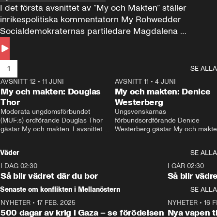
I det första avsnittet av ”My och Makten” ställer 
inrikespolitiska kommentatorn My Rohwedder 
Socialdemokraternas partiledare Magdalena 
Andersson till svars.
1
SE ALLA
AVSNITT 12
•
11 JUNI
26:27
AVSNITT 11
•
4 JUNI
2
My och makten: Douglas
My och makten: Denice
Thor
Westerberg
Moderata ungdomsförbundet 
Ungsvenskarnas 
(MUF:s) ordförande Douglas Thor 
förbundsordförande Denice 
gästar My och makten. I avsnittet 
Westerberg gästar My och makten.
diskuteras tonårsutvisningarna och 
avsnittet diskuteras migrationsfrå
hur Moderaterna ska locka väljare till 
och hur SD ska locka kvinnliga 
Väder
SE ALLA
valet i höst. 
väljare. 
I DAG 02:30
1:06
I GÅR 02:30
Så blir vädret där du bor
Så blir vädr
Senaste om konflikten i Mellanöstern
SE ALLA
NYHETER
•
17 FEB. 2025
0:45
NYHETER
•
16 F
500 dagar av krig i Gaza – se förödelsen
Nya vapen ti