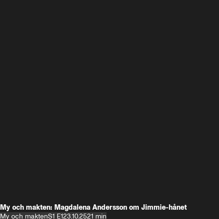
My och makten: Magdalena Andersson om Jimmie-hånet
My och makten
S1 E1
23.10.25
21 min