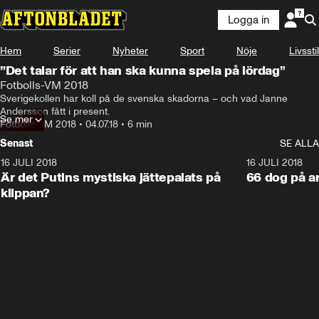
Logga in
Hem
Serier
Nyheter
Sport
Nöje
Livsstil
”Det talar för att han ska kunna spela på lördag”
Fotbolls-VM 2018
Sverigekollen har koll på de svenska skadorna – och vad Janne 
Andersson fått i present.
Se mer
Fotbolls-VM 2018
•
04.07.18
•
6 min
Senast
SE ALLA
16 JULI 2018
1:05:59
16 JULI 2018
Är det Putins mystiska jättepalats på
66 dog på a
klippan?