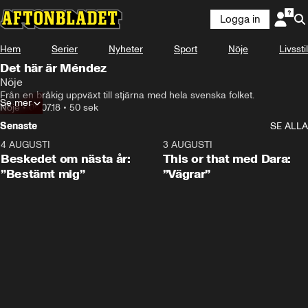
Logga in
Hem
Serier
Nyheter
Sport
Nöje
Livsstil
Det här är Méndez
Nöje
Från en bråkig uppväxt till stjärna med hela svenska folket.
Se mer
Nöje
•
05.07.18
•
50 sek
Senaste
SE ALLA
4 AUGUSTI
0:24
3 AUGUSTI
Beskedet om nästa år:
This or that med Dara:
”Bestämt mig”
”Vägrar”