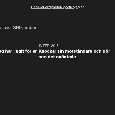
Hem
Serier
Nyheter
Sport
Nöje
Mer
Livsstil
 ta över SHL-jumbon
4:21
13 FEB. 2018
0:5
 har ljugit för er
Knockar sin motståndare och gör
sen det oväntade