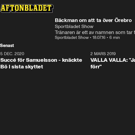
Bäckman om att ta över Örebro
Sportbladet Show
Tränaren är ett av namnen som tar
Sportbladet Show
•
18.07.16
•
6 min
Senast
5 DEC. 2020
1:01
2 MARS 2019
Succé för Samuelsson - knäckte
VALLA VALLA: "Jag
Bö i sista skyttet
förr"