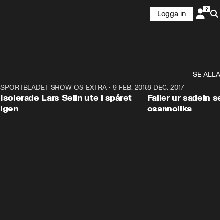
Logga in
SE ALLA
4
SPORTBLADET SHOW OS-EXTRA
•
9 FEB. 2018
1:25
8 DEC. 2017
Isolerade Lars Selin ute i spåret
Faller ur sadeln 
igen
osannolika