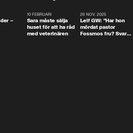
4:24
10 FEBRUARI
4:13
26 NOV. 2025
8:1
der –
Sara måste sälja
Leif GW: ”Har hon
huset för att ha råd
mördat pastor
med veterinären
Fossmos fru? Svar
nej.”