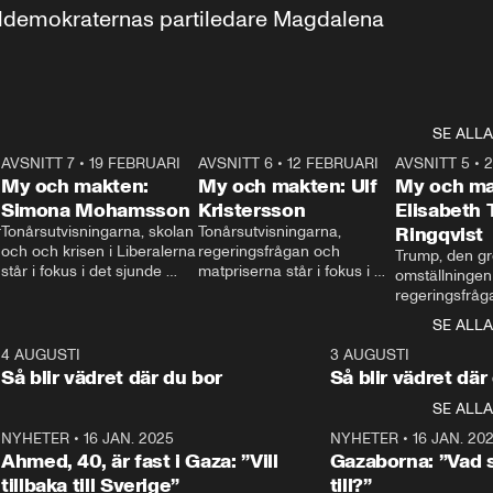
aldemokraternas partiledare Magdalena 
SE ALLA
7
AVSNITT 7
•
19 FEBRUARI
24:30
AVSNITT 6
•
12 FEBRUARI
27:30
AVSNITT 5
•
My och makten:
My och makten: Ulf
My och ma
Simona Mohamsson
Kristersson
Elisabeth
 
Tonårsutvisningarna, skolan 
Tonårsutvisningarna, 
Ringqvist
och och krisen i Liberalerna 
regeringsfrågan och 
Trump, den gr
står i fokus i det sjunde 
matpriserna står i fokus i 
omställningen
avsnittet av ”My och 
det sjätte avsnittet av ”My 
regeringsfråga
makten”. Se när 
och makten”. Se när 
centrum i det 
SE ALLA
Aftonbladets inrikespolitiska 
Aftonbladets inrikespolitiska 
avsnittet av ”
kommentator My 
kommentator My 
6
4 AUGUSTI
1:06
3 AUGUSTI
Makten”. Se nä
Rohwedder ställer 
Rohwedder ställer 
Så blir vädret där du bor
Så blir vädret där
Aftonbladets in
utbildnings- och 
statsminister Ulf Kristersson 
kommentator 
SE ALLA
integrationsminister Simona 
till svars.
Rohwedder stäl
Mohamsson till svars.
Centerpartiets
2
NYHETER
•
16 JAN. 2025
1:01
NYHETER
•
16 JAN. 20
Thand Ring till
Ahmed, 40, är fast i Gaza: ”Vill
Gazaborna: ”Vad s
tillbaka till Sverige”
till?”