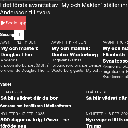
I det första avsnittet av ”My och Makten” ställe
Andersson till svars.
Spela upp
1
Säsong
AVSNITT 12
•
11 JUNI
26:27
AVSNITT 11
•
4 JUNI
23:40
AVSNITT 10
•
My och makten:
My och makten:
My och ma
Douglas Thor
Denice Westerberg
Elisabeth
Moderata 
Ungsvenskarnas 
Svantess
ungdomsförbundet (MUF:s) 
förbundsordförande Denice 
Kvinnorna, ek
ordförande Douglas Thor 
Westerberg gästar My och 
migrationen. E
gästar My och makten. I 
makten. I avsnittet 
Svantesson stäl
avsnittet diskuteras 
diskuteras migrationsfrågan 
när finansmini
Väder
tonårsutvisningarna och hur 
och hur SD ska locka 
Moderaterna ska locka 
kvinnliga väljare. 
I DAG 02:30
1:06
I GÅR 02:30
väljare till valet i höst. 
Så blir vädret där du bor
Så blir vädret där
Senaste om konflikten i Mellanöstern
NYHETER
•
17 FEB. 2025
0:45
NYHETER
•
16 FEB. 20
500 dagar av krig i Gaza – se
Nya vapen till Isr
förödelsen
Trump