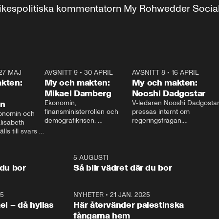
r inrikespolitiska kommentatorn My Rohwedder Soci
27 MAJ
3:51
AVSNITT 9
•
30 APRIL
24:00
AVSNITT 8
•
16 APRIL
25:1
kten:
My och makten:
My och makten:
Mikael Damberg
Nooshi Dadgostar
on
Ekonomin, 
V-ledaren Nooshi Dadgostar
finansministerrollen och 
pressas internt om 
onomin och 
demografikrisen. 
regeringsfrågan.

lisabeth 
Oppositionen ställs till svars 
I Aftonbladets 
ls till svars 
när Socialdemokraternas 
partiledarutfrågning ”My 
stern gästar 
Mikael Damberg gästar My 
och Makten” sätter hon ner 
My och Makten. 
och Makten. 
foten mot kritikerna:

1:06
5 AUGUSTI
1:0
– Vi ställer upp i val. Ska vi 
 du bor
Så blir vädret där du bor
vara med så sitter vi förstås 
25
1:22
NYHETER
•
21 JAN. 2025
0:5
ael – då hyllas
Här återvänder palestinska
fångarna hem