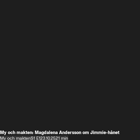
My och makten: Magdalena Andersson om Jimmie-hånet
My och makten
S1 E1
23.10.25
21 min