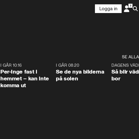
Logga in
SE ALLA
5
I GÅR 10:16
1:26
I GÅR 08:20
0:31
DAGENS VÄD
Per-Inge fast i
Se de nya bilderna
Så blir väd
hemmet – kan inte
på solen
bor
komma ut