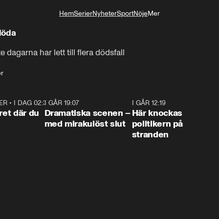
Hem
Serier
Nyheter
Sport
Nöje
Mer
Livsstil
döda
agarna har lett till flera dödsfall
r
ER
•
I DAG 02:30
1:06
I GÅR 19:07
0:42
I GÅR 12:19
0:4
ret där du
Dramatiska scenen –
Här knockas
med mirakulöst slut
politikern på
stranden