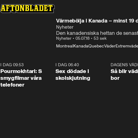
Värmebölja i Kanada – minst 19 
Nyheter
Den kanadensiska hettan de senaste d
Nyheter
•
05.07.18
•
53 sek
Montreal
Kanada
Quebec
Väder
Extremväde
I DAG 09:53
1:36
I DAG 06:40
0:47
DAGENS VÄD
Pourmokhtari: S
Sex dödade i
Så blir väd
smygfilmar våra
skolskjutning
bor
telefoner