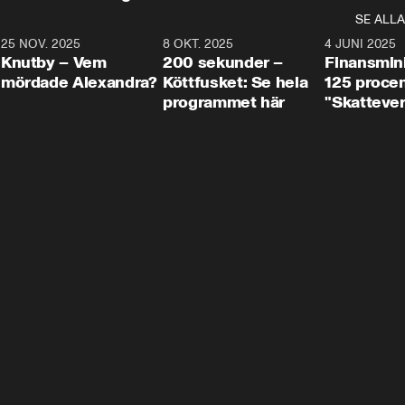
SE ALLA
3
25 NOV. 2025
31:05
8 OKT. 2025
4:29
4 JUNI 2025
Knutby – Vem
200 sekunder –
Finansmin
mördade Alexandra?
Köttfusket: Se hela
125 procent
programmet här
"Skattever
viktig uppg