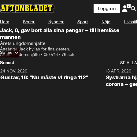
Logga in
Hem
Serier
Nyheter
Sport
Nöje
Livsstil
Jack, 8, gav bort alla sina pengar – till hemlöse
mannen
Årets ungdomshjälte
Åttaårige Jack hyllas för fina gesten.
Se mer
Årets ungdomshjälte
•
05.07.18
•
76 sek
Senast
SE ALLA
24 NOV. 2020
1:31
13 APR. 2020
Gustav, 18: "Nu måste vi ringa 112"
Systrarna hj
corona – ge