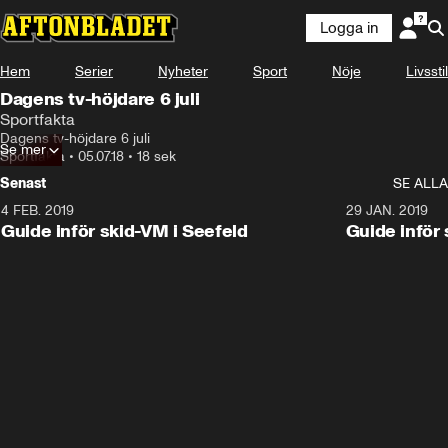
Logga in
Hem
Serier
Nyheter
Sport
Nöje
Livsstil
Dagens tv-höjdare 6 juli
Sportfakta
Dagens tv-höjdare 6 juli
Se mer
Sportfakta
•
05.07.18
•
18 sek
Senast
SE ALLA
4 FEB. 2019
0:48
29 JAN. 2019
Guide inför skid-VM i Seefeld
Guide inför