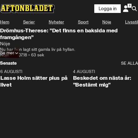
Logga in
Hem
Serier
Nyheter
Sport
Nöje
Livsstil
Drömhus-Therese: ”Det finns en baksida med
framgången”
Nöje
Nu har hon lagt sitt gamla liv på hyllan.
Se mer
Nöje
•
05.07.18
•
63 sek
Senaste
SE ALLA
6 AUGUSTI
1:04
4 AUGUSTI
Lasse Holm sätter plus på
Beskedet om nästa år:
livet
”Bestämt mig”