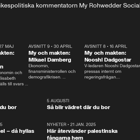
r inrikespolitiska kommentatorn My Rohwedder Soci
27 MAJ
3:51
AVSNITT 9
•
30 APRIL
24:00
AVSNITT 8
•
16 APRIL
25:1
kten:
My och makten:
My och makten:
Mikael Damberg
Nooshi Dadgostar
on
Ekonomin, 
V-ledaren Nooshi Dadgostar
finansministerrollen och 
pressas internt om 
onomin och 
demografikrisen. 
regeringsfrågan.

lisabeth 
Oppositionen ställs till svars 
I Aftonbladets 
ls till svars 
när Socialdemokraternas 
partiledarutfrågning ”My 
stern gästar 
Mikael Damberg gästar My 
och Makten” sätter hon ner 
My och Makten. 
och Makten. 
foten mot kritikerna:

1:06
5 AUGUSTI
1:0
– Vi ställer upp i val. Ska vi 
 du bor
Så blir vädret där du bor
vara med så sitter vi förstås 
25
1:22
NYHETER
•
21 JAN. 2025
0:5
ael – då hyllas
Här återvänder palestinska
fångarna hem