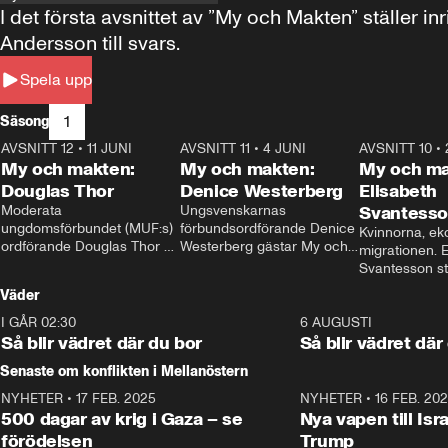
I det första avsnittet av ”My och Makten” ställe
Andersson till svars.
Spela upp
1
Säsong
AVSNITT 12
•
11 JUNI
26:27
AVSNITT 11
•
4 JUNI
23:40
AVSNITT 10
•
My och makten:
My och makten:
My och ma
Douglas Thor
Denice Westerberg
Elisabeth
Moderata 
Ungsvenskarnas 
Svantess
ungdomsförbundet (MUF:s) 
förbundsordförande Denice 
Kvinnorna, ek
ordförande Douglas Thor 
Westerberg gästar My och 
migrationen. E
gästar My och makten. I 
makten. I avsnittet 
Svantesson stäl
avsnittet diskuteras 
diskuteras migrationsfrågan 
när finansmini
Väder
tonårsutvisningarna och hur 
och hur SD ska locka 
Moderaterna ska locka 
kvinnliga väljare. 
I GÅR 02:30
1:06
6 AUGUSTI
väljare till valet i höst. 
Så blir vädret där du bor
Så blir vädret där
Senaste om konflikten i Mellanöstern
NYHETER
•
17 FEB. 2025
0:45
NYHETER
•
16 FEB. 20
500 dagar av krig i Gaza – se
Nya vapen till Isr
förödelsen
Trump