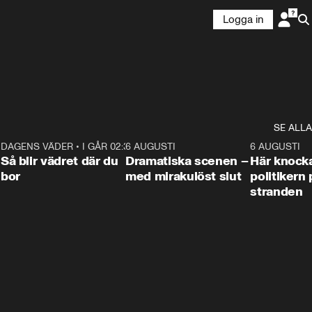
Logga in
SE ALLA
7
DAGENS VÄDER
•
I GÅR 02:30
1:06
6 AUGUSTI
0:42
6 AUGUSTI
Så blir vädret där du
Dramatiska scenen –
Här knock
bor
med mirakulöst slut
politikern 
stranden