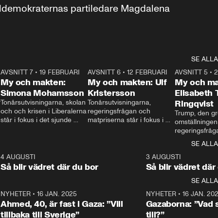
aldemokraternas partiledare Magdalena 
SE ALLA
7
AVSNITT 7
•
19 FEBRUARI
24:30
AVSNITT 6
•
12 FEBRUARI
27:30
AVSNITT 5
•
My och makten:
My och makten: Ulf
My och ma
Simona Mohamsson
Kristersson
Elisabeth
 
Tonårsutvisningarna, skolan 
Tonårsutvisningarna, 
Ringqvist
och och krisen i Liberalerna 
regeringsfrågan och 
Trump, den gr
står i fokus i det sjunde 
matpriserna står i fokus i 
omställningen
avsnittet av ”My och 
det sjätte avsnittet av ”My 
regeringsfråga
makten”. Se när 
och makten”. Se när 
centrum i det 
SE ALLA
Aftonbladets inrikespolitiska 
Aftonbladets inrikespolitiska 
avsnittet av ”
kommentator My 
kommentator My 
6
4 AUGUSTI
1:06
3 AUGUSTI
Makten”. Se nä
Rohwedder ställer 
Rohwedder ställer 
Så blir vädret där du bor
Så blir vädret där
Aftonbladets in
utbildnings- och 
statsminister Ulf Kristersson 
kommentator 
SE ALLA
integrationsminister Simona 
till svars.
Rohwedder stäl
Mohamsson till svars.
Centerpartiets
2
NYHETER
•
16 JAN. 2025
1:01
NYHETER
•
16 JAN. 20
Thand Ring till
Ahmed, 40, är fast i Gaza: ”Vill
Gazaborna: ”Vad s
tillbaka till Sverige”
till?”