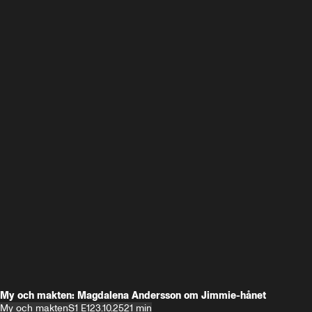
My och makten: Magdalena Andersson om Jimmie-hånet
My och makten
S1 E1
23.10.25
21 min