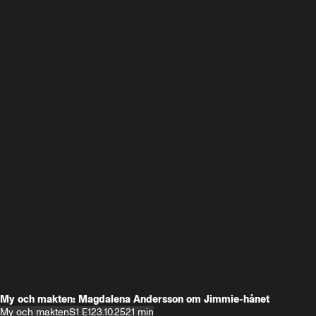
My och makten: Magdalena Andersson om Jimmie-hånet
My och makten
S1 E1
23.10.25
21 min