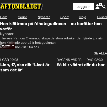
Logga in
Hem
Serier
Nyheter
Sport
Nöje
Livsstil
Hon klättrade på frihetsgudinnan – nu berättar hon
varför
Nyheter
Therese Patricia Okoumou skapade stora rubriker den fjärde juli när 
hon klättrade upp på frihetsgudinnan.
Se mer
Nyheter
•
05.07.18
•
64 sek
SE ALLA
I GÅR 20:08
4:36
DAGENS VÄDER
•
I DAG 02:30
Linn, 17, ska dö: ”Livet är
Så blir vädret där du bor
som det är”