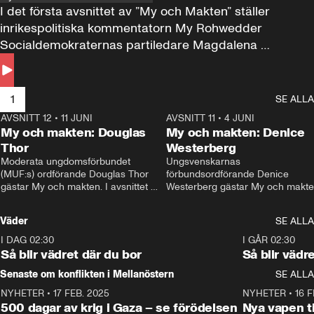
I det första avsnittet av ”My och Makten” ställer 
inrikespolitiska kommentatorn My Rohwedder 
Socialdemokraternas partiledare Magdalena 
Andersson till svars.
1
SE ALLA
AVSNITT 12
•
11 JUNI
26:27
AVSNITT 11
•
4 JUNI
2
My och makten: Douglas
My och makten: Denice
Thor
Westerberg
Moderata ungdomsförbundet 
Ungsvenskarnas 
(MUF:s) ordförande Douglas Thor 
förbundsordförande Denice 
gästar My och makten. I avsnittet 
Westerberg gästar My och makten.
diskuteras tonårsutvisningarna och 
avsnittet diskuteras migrationsfrå
hur Moderaterna ska locka väljare till 
och hur SD ska locka kvinnliga 
Väder
SE ALLA
valet i höst. 
väljare. 
I DAG 02:30
1:06
I GÅR 02:30
Så blir vädret där du bor
Så blir vädr
Senaste om konflikten i Mellanöstern
SE ALLA
NYHETER
•
17 FEB. 2025
0:45
NYHETER
•
16 F
500 dagar av krig i Gaza – se förödelsen
Nya vapen ti