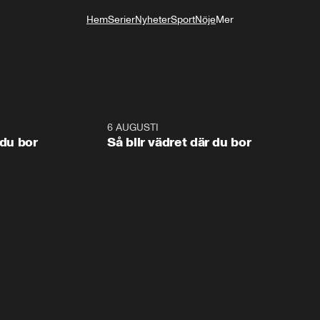
Hem
Serier
Nyheter
Sport
Nöje
Mer
Livsstil
1:06
6 AUGUSTI
1:0
 du bor
Så blir vädret där du bor