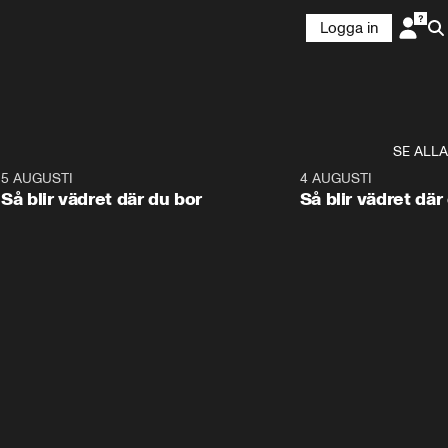
Logga in
SE ALLA
6
5 AUGUSTI
1:06
4 AUGUSTI
Så blir vädret där du bor
Så blir vädret där