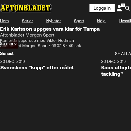
Logga in
Hem
Serier
Nyheter
Sport
Nöje
Livsstil
Erik Karlsson uppges vara klar för Tampa
Aftonbladet Morgon Sport
Kan bilda superduo med Viktor Hedman
Se mer
Aftonbladet Morgon Sport
•
06.07.18
•
49 sek
Senast
SE ALLA
20 DEC. 2019
0:44
20 DEC. 2019
Svenskens "kupp" efter målet
Kaos utbryte
tackling”