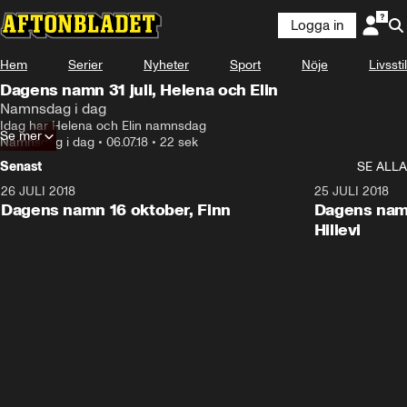
Logga in
Hem
Serier
Nyheter
Sport
Nöje
Livsstil
Dagens namn 31 juli, Helena och Elin
Namnsdag i dag
Idag har Helena och Elin namnsdag
Se mer
Namnsdag i dag
•
06.07.18
•
22 sek
Senast
SE ALLA
26 JULI 2018
0:22
25 JULI 2018
Dagens namn 16 oktober, Finn
Dagens namn
Hillevi