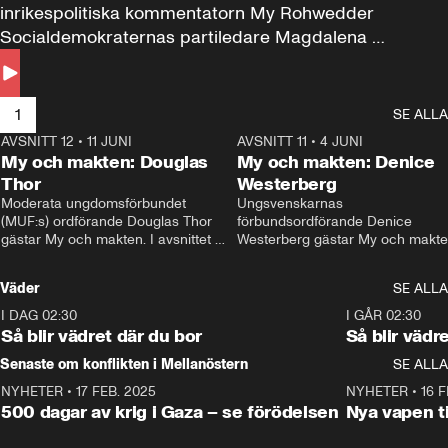
inrikespolitiska kommentatorn My Rohwedder 
Socialdemokraternas partiledare Magdalena 
Andersson till svars.
1
SE ALLA
AVSNITT 12
•
11 JUNI
26:27
AVSNITT 11
•
4 JUNI
2
My och makten: Douglas
My och makten: Denice
Thor
Westerberg
Moderata ungdomsförbundet 
Ungsvenskarnas 
(MUF:s) ordförande Douglas Thor 
förbundsordförande Denice 
gästar My och makten. I avsnittet 
Westerberg gästar My och makten.
diskuteras tonårsutvisningarna och 
avsnittet diskuteras migrationsfrå
hur Moderaterna ska locka väljare till 
och hur SD ska locka kvinnliga 
Väder
SE ALLA
valet i höst. 
väljare. 
I DAG 02:30
1:06
I GÅR 02:30
Så blir vädret där du bor
Så blir vädr
Senaste om konflikten i Mellanöstern
SE ALLA
NYHETER
•
17 FEB. 2025
0:45
NYHETER
•
16 F
500 dagar av krig i Gaza – se förödelsen
Nya vapen ti