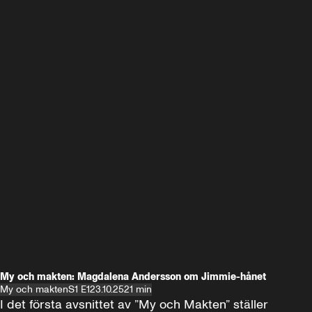
My och makten: Magdalena Andersson om Jimmie-hånet
My och makten
S1 E1
23.10.25
21 min
I det första avsnittet av ”My och Makten” ställer 