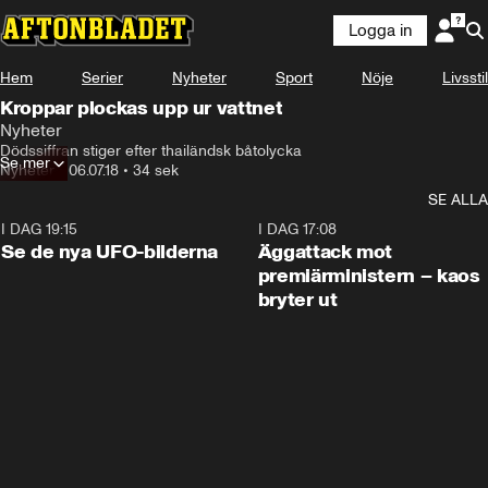
Logga in
Hem
Serier
Nyheter
Sport
Nöje
Livsstil
Kroppar plockas upp ur vattnet
Nyheter
Dödssiffran stiger efter thailändsk båtolycka
Se mer
Nyheter
•
06.07.18
•
34 sek
SE ALLA
I DAG 19:15
0:36
I DAG 17:08
Se de nya UFO-bilderna
Äggattack mot
premiärministern – kaos
bryter ut