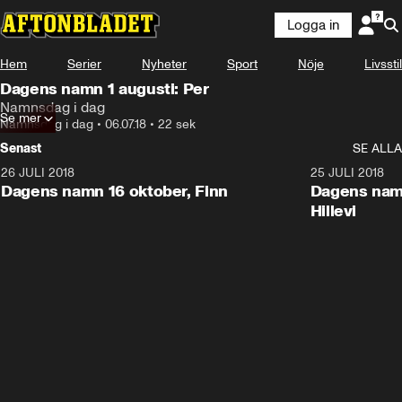
Logga in
Hem
Serier
Nyheter
Sport
Nöje
Livsstil
Dagens namn 1 augusti: Per
Namnsdag i dag
Se mer
Namnsdag i dag
•
06.07.18
•
22 sek
Senast
SE ALLA
26 JULI 2018
0:22
25 JULI 2018
Dagens namn 16 oktober, Finn
Dagens namn
Hillevi