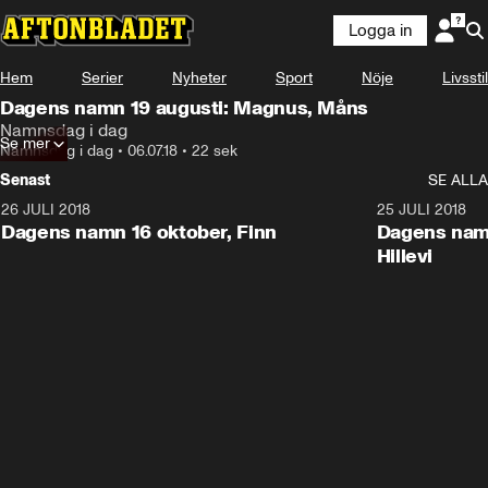
Logga in
Hem
Serier
Nyheter
Sport
Nöje
Livsstil
Dagens namn 19 augusti: Magnus, Måns
Namnsdag i dag
Se mer
Namnsdag i dag
•
06.07.18
•
22 sek
Senast
SE ALLA
26 JULI 2018
0:22
25 JULI 2018
Dagens namn 16 oktober, Finn
Dagens namn
Hillevi