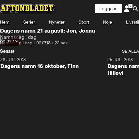
Logga in
Hem
Serier
Nyheter
Sport
Nöje
Livsstil
Dagens namn 21 augusti: Jon, Jonna
Namnsdag i dag
Se mer
Namnsdag i dag
•
06.07.18
•
22 sek
Senast
SE ALLA
26 JULI 2018
0:22
25 JULI 2018
Dagens namn 16 oktober, Finn
Dagens namn
Hillevi