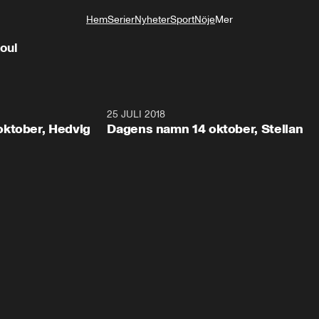
Hem
Serier
Nyheter
Sport
Nöje
Mer
Livsstil
oul
0:22
25 JULI 2018
0:2
ktober, Hedvig
Dagens namn 14 oktober, Stellan