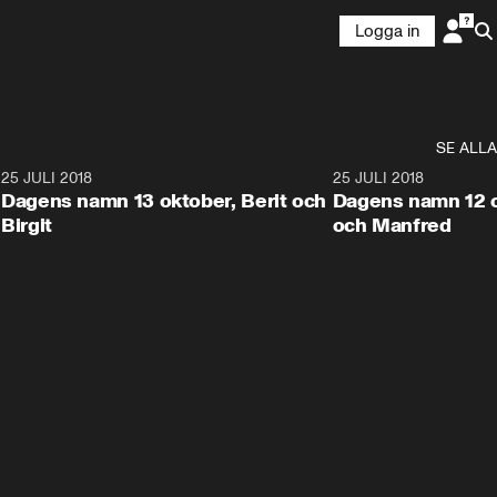
Logga in
SE ALLA
2
25 JULI 2018
0:22
25 JULI 2018
Dagens namn 13 oktober, Berit och
Dagens namn 12 ok
Birgit
och Manfred