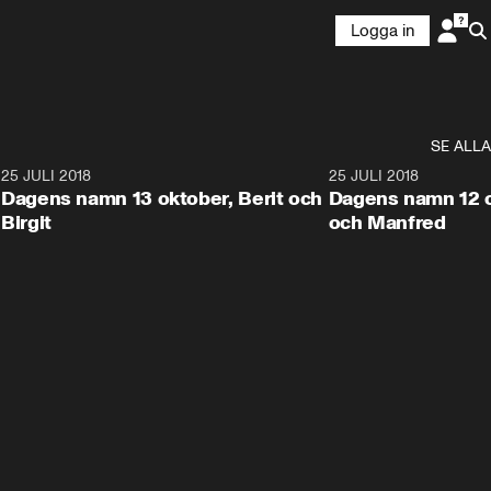
Logga in
SE ALLA
2
25 JULI 2018
0:22
25 JULI 2018
Dagens namn 13 oktober, Berit och
Dagens namn 12 ok
Birgit
och Manfred