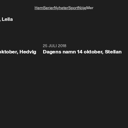
Hem
Serier
Nyheter
Sport
Nöje
Mer
Livsstil
 Leila
0:22
25 JULI 2018
0:2
ktober, Hedvig
Dagens namn 14 oktober, Stellan