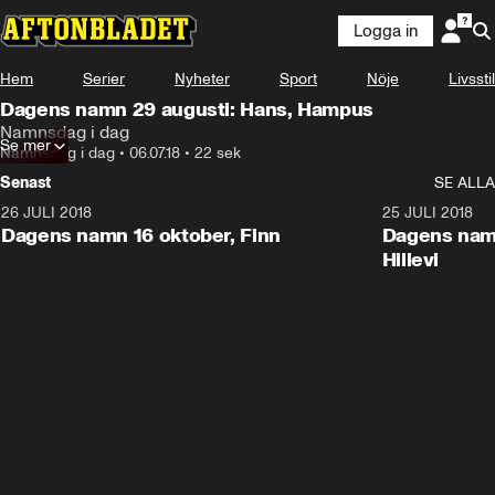
Logga in
Hem
Serier
Nyheter
Sport
Nöje
Livsstil
Dagens namn 29 augusti: Hans, Hampus
Namnsdag i dag
Se mer
Namnsdag i dag
•
06.07.18
•
22 sek
Senast
SE ALLA
26 JULI 2018
0:22
25 JULI 2018
Dagens namn 16 oktober, Finn
Dagens namn
Hillevi