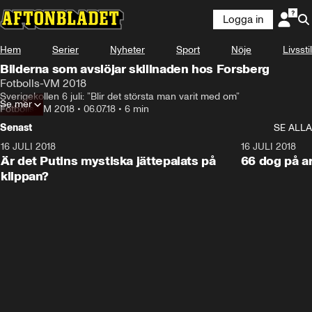
Logga in
Hem
Serier
Nyheter
Sport
Nöje
Livsstil
Bilderna som avslöjar skillnaden hos Forsberg
Fotbolls-VM 2018
Sverigekollen 6 juli: ”Blir det största man varit med om”
Se mer
Fotbolls-VM 2018
•
06.07.18
•
6 min
Senast
SE ALLA
16 JULI 2018
1:05:59
16 JULI 2018
Är det Putins mystiska jättepalats på
66 dog på a
klippan?