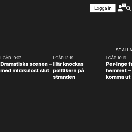
Logga in
SE ALLA
:30
6
I GÅR 19:07
0:42
I GÅR 12:19
0:45
I GÅR 10:16
Dramatiska scenen –
Här knockas
Per-Inge fa
med mirakulöst slut
politikern på
hemmet – 
stranden
komma ut