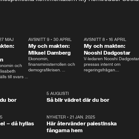
27 MAJ
3:51
AVSNITT 9
•
30 APRIL
24:00
AVSNITT 8
•
16 APRIL
25:1
kten:
My och makten:
My och makten:
Mikael Damberg
Nooshi Dadgostar
on
Ekonomin, 
V-ledaren Nooshi Dadgostar
finansministerrollen och 
pressas internt om 
onomin och 
demografikrisen. 
regeringsfrågan.

lisabeth 
Oppositionen ställs till svars 
I Aftonbladets 
ls till svars 
när Socialdemokraternas 
partiledarutfrågning ”My 
stern gästar 
Mikael Damberg gästar My 
och Makten” sätter hon ner 
My och Makten. 
och Makten. 
foten mot kritikerna:

1:06
5 AUGUSTI
1:0
– Vi ställer upp i val. Ska vi 
 du bor
Så blir vädret där du bor
vara med så sitter vi förstås 
25
1:22
NYHETER
•
21 JAN. 2025
0:5
ael – då hyllas
Här återvänder palestinska
fångarna hem