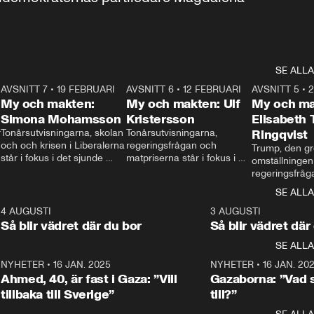
SE ALLA
7
AVSNITT 7
•
19 FEBRUARI
24:30
AVSNITT 6
•
12 FEBRUARI
27:30
AVSNITT 5
•
My och makten:
My och makten: Ulf
My och ma
Simona Mohamsson
Kristersson
Elisabeth
 
Tonårsutvisningarna, skolan 
Tonårsutvisningarna, 
Ringqvist
och och krisen i Liberalerna 
regeringsfrågan och 
Trump, den gr
står i fokus i det sjunde 
matpriserna står i fokus i 
omställningen
avsnittet av ”My och 
det sjätte avsnittet av ”My 
regeringsfråga
makten”. Se när 
och makten”. Se när 
centrum i det 
SE ALLA
Aftonbladets inrikespolitiska 
Aftonbladets inrikespolitiska 
avsnittet av ”
kommentator My 
kommentator My 
6
4 AUGUSTI
1:06
3 AUGUSTI
Makten”. Se nä
Rohwedder ställer 
Rohwedder ställer 
Så blir vädret där du bor
Så blir vädret där
Aftonbladets in
utbildnings- och 
statsminister Ulf Kristersson 
kommentator 
SE ALLA
integrationsminister Simona 
till svars.
Rohwedder stäl
Mohamsson till svars.
Centerpartiets
2
NYHETER
•
16 JAN. 2025
1:01
NYHETER
•
16 JAN. 20
Thand Ring till
Ahmed, 40, är fast i Gaza: ”Vill
Gazaborna: ”Vad s
tillbaka till Sverige”
till?”