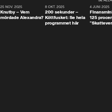
SE ALLA
3
25 NOV. 2025
31:05
8 OKT. 2025
4:29
4 JUNI 2025
Knutby – Vem
200 sekunder –
Finansmin
mördade Alexandra?
Köttfusket: Se hela
125 procent
programmet här
"Skattever
viktig uppg