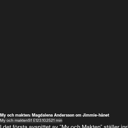
My och makten: Magdalena Andersson om Jimmie-hånet
My och makten
S1 E1
23.10.25
21 min
I det första avsnittet av ”My och Makten” ställe