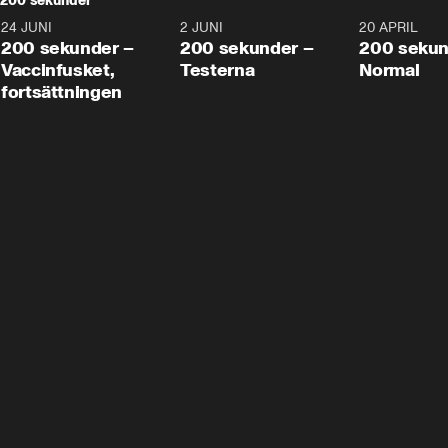
200 sekunder
24 JUNI
5:00
2 JUNI
4:23
20 APRIL
200 sekunder –
200 sekunder –
200 sekun
Vaccinfusket,
Testerna
Normal
fortsättningen