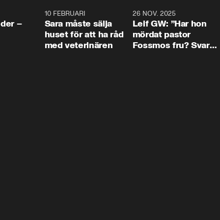
4:24
10 FEBRUARI
4:13
26 NOV. 2025
8:1
der –
Sara måste sälja
Leif GW: ”Har hon
huset för att ha råd
mördat pastor
med veterinären
Fossmos fru? Svar
nej.”