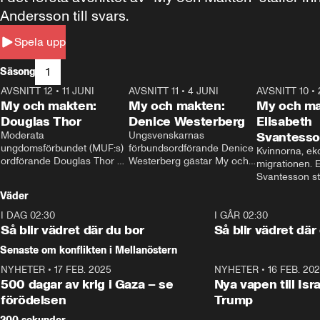
Andersson till svars.
Spela upp
1
Säsong
AVSNITT 12
•
11 JUNI
26:27
AVSNITT 11
•
4 JUNI
23:40
AVSNITT 10
•
My och makten:
My och makten:
My och ma
Douglas Thor
Denice Westerberg
Elisabeth
Moderata 
Ungsvenskarnas 
Svantess
ungdomsförbundet (MUF:s) 
förbundsordförande Denice 
Kvinnorna, ek
ordförande Douglas Thor 
Westerberg gästar My och 
migrationen. E
gästar My och makten. I 
makten. I avsnittet 
Svantesson stäl
avsnittet diskuteras 
diskuteras migrationsfrågan 
när finansmini
Väder
tonårsutvisningarna och hur 
och hur SD ska locka 
Moderaterna ska locka 
kvinnliga väljare. 
I DAG 02:30
1:06
I GÅR 02:30
väljare till valet i höst. 
Så blir vädret där du bor
Så blir vädret där
Senaste om konflikten i Mellanöstern
NYHETER
•
17 FEB. 2025
0:45
NYHETER
•
16 FEB. 20
500 dagar av krig i Gaza – se
Nya vapen till Isr
förödelsen
Trump