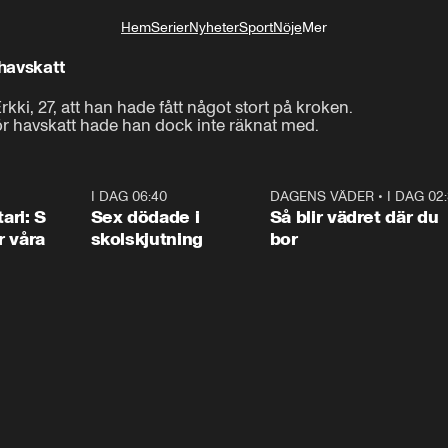
Hem
Serier
Nyheter
Sport
Nöje
Mer
Livsstil
 havskatt
rkki, 27, att han hade fått något stort på kroken.

ör havskatt hade han dock inte räknat med.
1:36
I DAG 06:40
0:47
DAGENS VÄDER
•
I DAG 02
1:0
ari: S
Sex dödade i
Så blir vädret där du
r våra
skolskjutning
bor