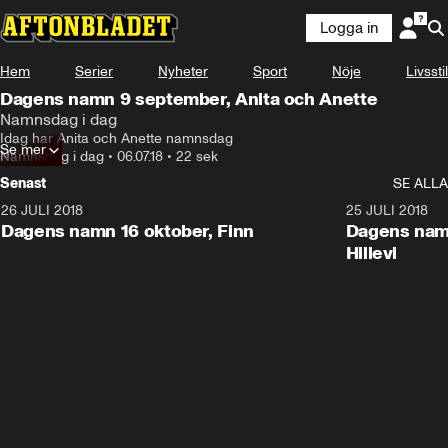
Logga in
Hem
Serier
Nyheter
Sport
Nöje
Livsstil
Dagens namn 9 september, Anita och Anette
Namnsdag i dag
Idag har Anita och Anette namnsdag
Se mer
Namnsdag i dag
•
06.07.18
•
22 sek
Senast
SE ALLA
26 JULI 2018
0:22
25 JULI 2018
Dagens namn 16 oktober, Finn
Dagens namn
Hillevi