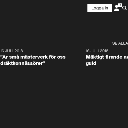
Logga in
SE ALLA
9
16 JULI 2018
1:05:59
16 JULI 2018
”Är små mästerverk för oss
Mäktigt firande a
dräktkonnässörer”
guld