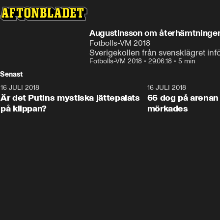
Augustinsson om återhämtningen 
Fotbolls-VM 2018
Sverigekollen från svensklägret inf
Fotbolls-VM 2018
•
29.06.18
•
5 min
Senast
16 JULI 2018
1:05:59
16 JULI 2018
Är det Putins mystiska jättepalats
66 dog på arenan 
på klippan?
mörkades