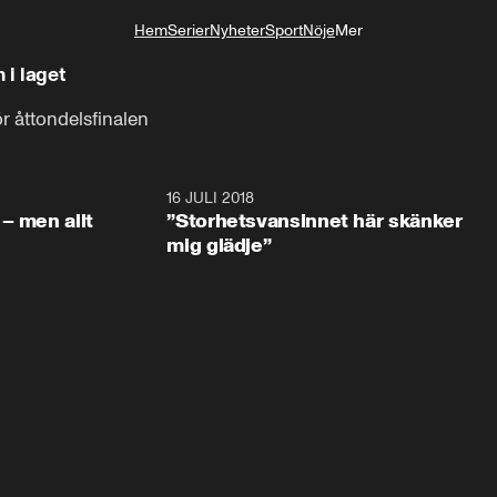
Hem
Serier
Nyheter
Sport
Nöje
Mer
Livsstil
i laget
ör åttondelsfinalen
1:05:59
16 JULI 2018
1:05:5
– men allt
”Storhetsvansinnet här skänker
mig glädje”