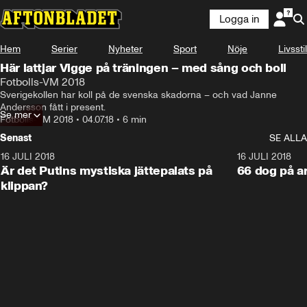
Logga in
Hem
Serier
Nyheter
Sport
Nöje
Livsstil
Här lattjar Vigge på träningen – med sång och boll
Fotbolls-VM 2018
Sverigekollen har koll på de svenska skadorna – och vad Janne 
Andersson fått i present.
Se mer
Fotbolls-VM 2018
•
04.07.18
•
6 min
Senast
SE ALLA
16 JULI 2018
1:05:59
16 JULI 2018
Är det Putins mystiska jättepalats på
66 dog på a
klippan?