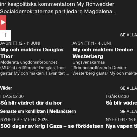
inrikespolitiska kommentatorn My Rohwedder 
Socialdemokraternas partiledare Magdalena 
Andersson till svars.
1
SE ALLA
AVSNITT 12
•
11 JUNI
26:27
AVSNITT 11
•
4 JUNI
2
My och makten: Douglas
My och makten: Denice
Thor
Westerberg
Moderata ungdomsförbundet 
Ungsvenskarnas 
(MUF:s) ordförande Douglas Thor 
förbundsordförande Denice 
gästar My och makten. I avsnittet 
Westerberg gästar My och makten.
diskuteras tonårsutvisningarna och 
avsnittet diskuteras migrationsfrå
hur Moderaterna ska locka väljare till 
och hur SD ska locka kvinnliga 
Väder
SE ALLA
valet i höst. 
väljare. 
I DAG 02:30
1:06
I GÅR 02:30
Så blir vädret där du bor
Så blir vädr
Senaste om konflikten i Mellanöstern
SE ALLA
NYHETER
•
17 FEB. 2025
0:45
NYHETER
•
16 F
500 dagar av krig i Gaza – se förödelsen
Nya vapen ti