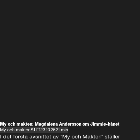
My och makten: Magdalena Andersson om Jimmie-hånet
My och makten
S1 E1
23.10.25
21 min
I det första avsnittet av ”My och Makten” ställer 