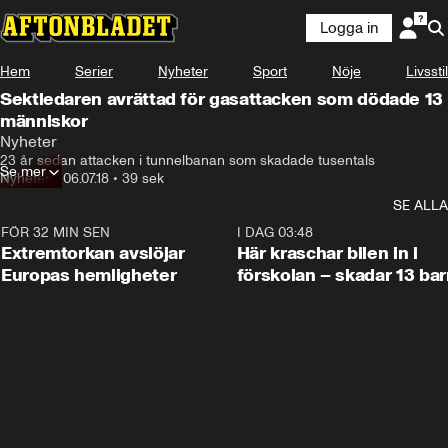
Logga in
Hem
Serier
Nyheter
Sport
Nöje
Livsstil
Sektledaren avrättad för gasattacken som dödade 13
människor
Nyheter
23 år sedan attacken i tunnelbanan som skadade tusentals
Se mer
Nyheter
•
06.07.18
•
39 sek
SE ALLA
FÖR 32 MIN SEN
0:53
I DAG 03:48
Extremtorkan avslöjar
Här kraschar bilen in i
Europas hemligheter
förskolan – skadar 13 bar