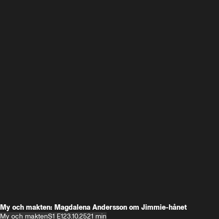
My och makten: Magdalena Andersson om Jimmie-hånet
My och makten
S1 E1
23.10.25
21 min