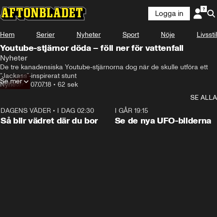
Logga in
Hem
Serier
Nyheter
Sport
Nöje
Livsstil
Youtube-stjärnor döda – föll ner för vattenfall
Nyheter
De tre kanadensiska Youtube-stjärnorna dog när de skulle utföra ett 
”Jackass”-inspirerat stunt
Se mer
Nyheter
•
07.07.18
•
62 sek
SE ALLA
DAGENS VÄDER
•
I DAG 02:30
1:06
I GÅR 19:15
Så blir vädret där du bor
Se de nya UFO-bilderna