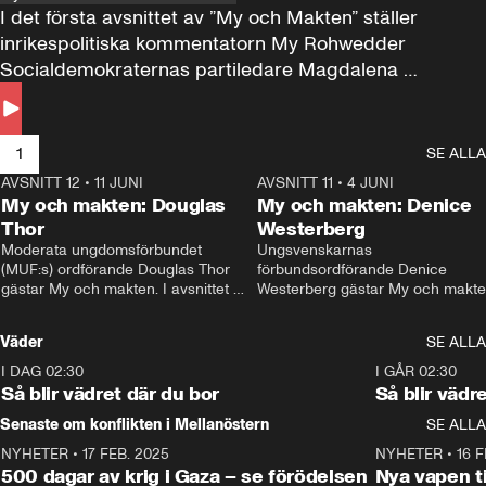
I det första avsnittet av ”My och Makten” ställer 
inrikespolitiska kommentatorn My Rohwedder 
Socialdemokraternas partiledare Magdalena 
Andersson till svars.
1
SE ALLA
AVSNITT 12
•
11 JUNI
26:27
AVSNITT 11
•
4 JUNI
2
My och makten: Douglas
My och makten: Denice
Thor
Westerberg
Moderata ungdomsförbundet 
Ungsvenskarnas 
(MUF:s) ordförande Douglas Thor 
förbundsordförande Denice 
gästar My och makten. I avsnittet 
Westerberg gästar My och makten.
diskuteras tonårsutvisningarna och 
avsnittet diskuteras migrationsfrå
hur Moderaterna ska locka väljare till 
och hur SD ska locka kvinnliga 
Väder
SE ALLA
valet i höst. 
väljare. 
I DAG 02:30
1:06
I GÅR 02:30
Så blir vädret där du bor
Så blir vädr
Senaste om konflikten i Mellanöstern
SE ALLA
NYHETER
•
17 FEB. 2025
0:45
NYHETER
•
16 F
500 dagar av krig i Gaza – se förödelsen
Nya vapen ti