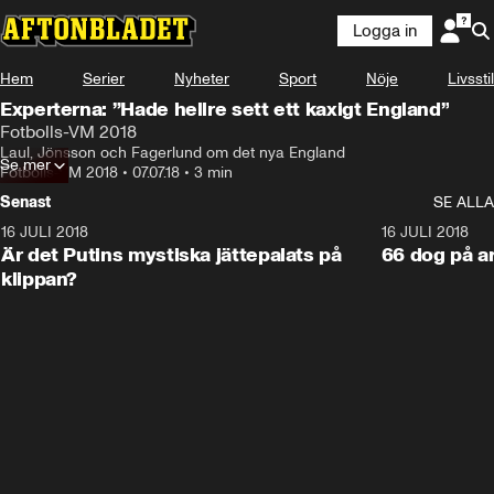
Logga in
Hem
Serier
Nyheter
Sport
Nöje
Livsstil
Experterna: ”Hade hellre sett ett kaxigt England”
Fotbolls-VM 2018
Laul, Jönsson och Fagerlund om det nya England
Se mer
Fotbolls-VM 2018
•
07.07.18
•
3 min
Senast
SE ALLA
16 JULI 2018
1:05:59
16 JULI 2018
Är det Putins mystiska jättepalats på
66 dog på a
klippan?