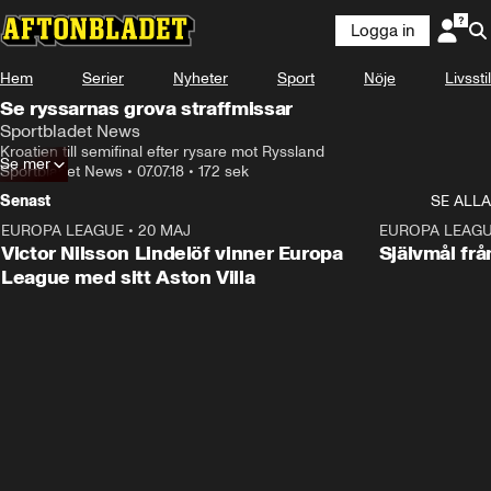
Logga in
Hem
Serier
Nyheter
Sport
Nöje
Livsstil
Se ryssarnas grova straffmissar
Sportbladet News
Kroatien till semifinal efter rysare mot Ryssland
Se mer
Sportbladet News
•
07.07.18
•
172 sek
Senast
SE ALLA
EUROPA LEAGUE
•
20 MAJ
1:32
EUROPA LEAG
Victor Nilsson Lindelöf vinner Europa
Självmål frå
League med sitt Aston Villa