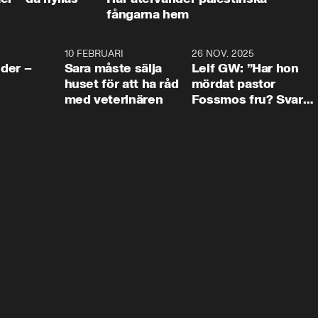
fångarna hem
4:24
10 FEBRUARI
4:13
26 NOV. 2025
8:1
der –
Sara måste sälja
Leif GW: ”Har hon
huset för att ha råd
mördat pastor
med veterinären
Fossmos fru? Svar
nej.”