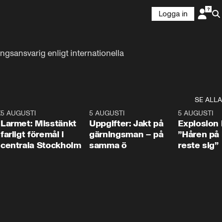
Logga in
gsansvarig enligt internationella 
SE ALLA
:30
6
5 AUGUSTI
0:35
5 AUGUSTI
0:33
5 AUGUSTI
Larmet: Misstänkt
Uppgifter: Jakt på
Explosion 
farligt föremål i
gärningsman – på
”Håren på
centrala Stockholm
samma ö
reste sig”