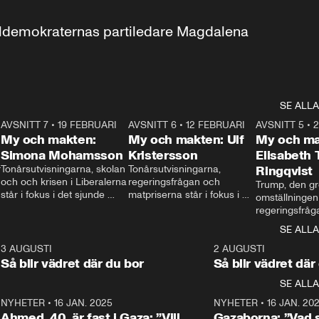
aldemokraternas partiledare Magdalena 
SE ALLA
7
AVSNITT 7
•
19 FEBRUARI
24:30
AVSNITT 6
•
12 FEBRUARI
27:30
AVSNITT 5
•
My och makten:
My och makten: Ulf
My och ma
Simona Mohamsson
Kristersson
Elisabeth
 
Tonårsutvisningarna, skolan 
Tonårsutvisningarna, 
Ringqvist
och och krisen i Liberalerna 
regeringsfrågan och 
Trump, den gr
står i fokus i det sjunde 
matpriserna står i fokus i 
omställningen
avsnittet av ”My och 
det sjätte avsnittet av ”My 
regeringsfråga
makten”. Se när 
och makten”. Se när 
centrum i det 
SE ALLA
Aftonbladets inrikespolitiska 
Aftonbladets inrikespolitiska 
avsnittet av ”
kommentator My 
kommentator My 
6
3 AUGUSTI
1:06
2 AUGUSTI
Makten”. Se nä
Rohwedder ställer 
Rohwedder ställer 
Så blir vädret där du bor
Så blir vädret där
Aftonbladets in
utbildnings- och 
statsminister Ulf Kristersson 
kommentator 
SE ALLA
integrationsminister Simona 
till svars.
Rohwedder stäl
Mohamsson till svars.
Centerpartiets
2
NYHETER
•
16 JAN. 2025
1:01
NYHETER
•
16 JAN. 20
Thand Ring till
Ahmed, 40, är fast i Gaza: ”Vill
Gazaborna: ”Vad s