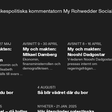
r inrikespolitiska kommentatorn My Rohwedder Soci
27 MAJ
3:51
AVSNITT 9
•
30 APRIL
24:00
AVSNITT 8
•
16 APRIL
25:1
kten:
My och makten:
My och makten:
Mikael Damberg
Nooshi Dadgostar
on
Ekonomin, 
V-ledaren Nooshi Dadgostar
finansministerrollen och 
pressas internt om 
onomin och 
demografikrisen. 
regeringsfrågan.

lisabeth 
Oppositionen ställs till svars 
I Aftonbladets 
ls till svars 
när Socialdemokraternas 
partiledarutfrågning ”My 
stern gästar 
Mikael Damberg gästar My 
och Makten” sätter hon ner 
My och Makten. 
och Makten. 
foten mot kritikerna:

1:06
4 AUGUSTI
1:0
– Vi ställer upp i val. Ska vi 
 du bor
Så blir vädret där du bor
vara med så sitter vi förstås 
25
1:22
NYHETER
•
21 JAN. 2025
0:5
ael – då hyllas
Här återvänder palestinska