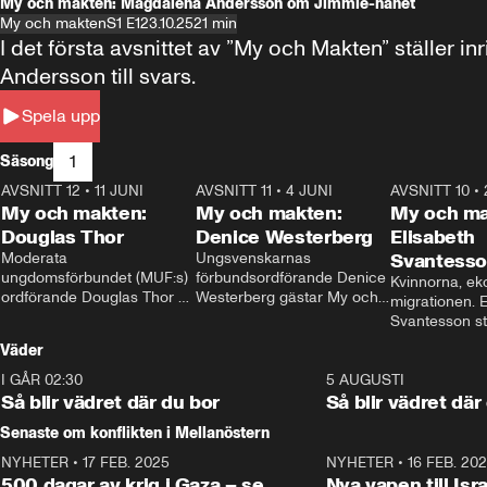
My och makten: Magdalena Andersson om Jimmie-hånet
My och makten
S1 E1
23.10.25
21 min
I det första avsnittet av ”My och Makten” ställe
Andersson till svars.
Spela upp
1
Säsong
AVSNITT 12
•
11 JUNI
26:27
AVSNITT 11
•
4 JUNI
23:40
AVSNITT 10
•
My och makten:
My och makten:
My och ma
Douglas Thor
Denice Westerberg
Elisabeth
Moderata 
Ungsvenskarnas 
Svantess
ungdomsförbundet (MUF:s) 
förbundsordförande Denice 
Kvinnorna, ek
ordförande Douglas Thor 
Westerberg gästar My och 
migrationen. E
gästar My och makten. I 
makten. I avsnittet 
Svantesson stäl
avsnittet diskuteras 
diskuteras migrationsfrågan 
när finansmini
Väder
tonårsutvisningarna och hur 
och hur SD ska locka 
Moderaterna ska locka 
kvinnliga väljare. 
I GÅR 02:30
1:06
5 AUGUSTI
väljare till valet i höst. 
Så blir vädret där du bor
Så blir vädret där
Senaste om konflikten i Mellanöstern
NYHETER
•
17 FEB. 2025
0:45
NYHETER
•
16 FEB. 20
500 dagar av krig i Gaza – se
Nya vapen till Isr