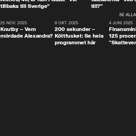
tillbaka till Sverige”
till?”
SE ALLA
3
25 NOV. 2025
31:05
8 OKT. 2025
4:29
4 JUNI 2025
Knutby – Vem
200 sekunder –
Finansmin
mördade Alexandra?
Köttfusket: Se hela
125 procent
programmet här
"Skattever
viktig uppg