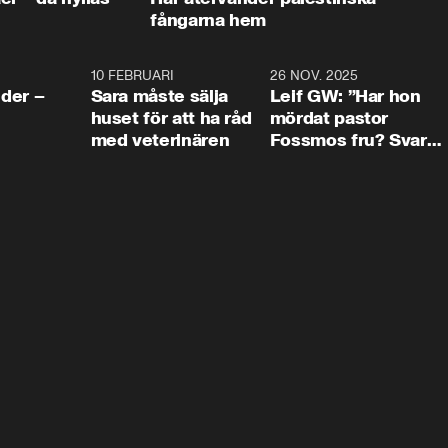
fångarna hem
4:24
10 FEBRUARI
4:13
26 NOV. 2025
8:1
der –
Sara måste sälja
Leif GW: ”Har hon
huset för att ha råd
mördat pastor
med veterinären
Fossmos fru? Svar
nej.”