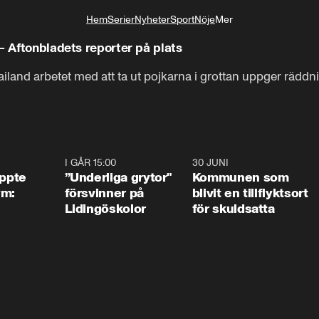
Hem
Serier
Nyheter
Sport
Nöje
Mer
Livsstil
– Aftonbladets reporter på plats
iland arbetet med att ta ut pojkarna i grottan uppger räddnin
1:01
I GÅR 15:00
1:07
30 JUNI
1:2
äppte
”Underliga grytor"
Kommunen som
ym:
försvinner på
blivit en tillflyktsort
Lidingöskolor
för skuldsatta