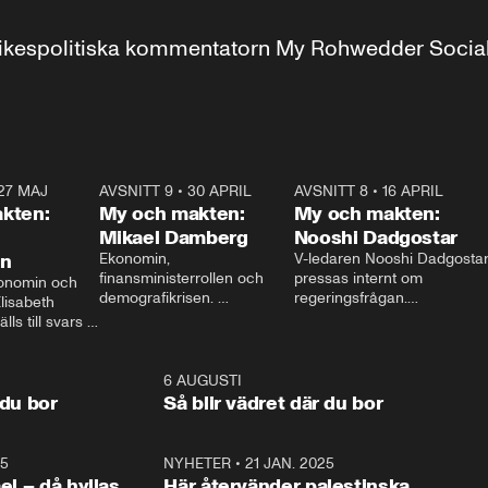
r inrikespolitiska kommentatorn My Rohwedder Soci
27 MAJ
3:51
AVSNITT 9
•
30 APRIL
24:00
AVSNITT 8
•
16 APRIL
25:1
kten:
My och makten:
My och makten:
Mikael Damberg
Nooshi Dadgostar
on
Ekonomin, 
V-ledaren Nooshi Dadgostar
finansministerrollen och 
pressas internt om 
onomin och 
demografikrisen. 
regeringsfrågan.

lisabeth 
Oppositionen ställs till svars 
I Aftonbladets 
ls till svars 
när Socialdemokraternas 
partiledarutfrågning ”My 
stern gästar 
Mikael Damberg gästar My 
och Makten” sätter hon ner 
My och Makten. 
och Makten. 
foten mot kritikerna:

1:06
6 AUGUSTI
1:0
– Vi ställer upp i val. Ska vi 
 du bor
Så blir vädret där du bor
vara med så sitter vi förstås 
25
1:22
NYHETER
•
21 JAN. 2025
0:5
ael – då hyllas
Här återvänder palestinska