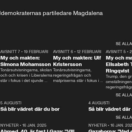
aldemokraternas partiledare Magdalena 
SE ALLA
7
AVSNITT 7
•
19 FEBRUARI
24:30
AVSNITT 6
•
12 FEBRUARI
27:30
AVSNITT 5
•
My och makten:
My och makten: Ulf
My och ma
Simona Mohamsson
Kristersson
Elisabeth
 
Tonårsutvisningarna, skolan 
Tonårsutvisningarna, 
Ringqvist
och och krisen i Liberalerna 
regeringsfrågan och 
Trump, den gr
står i fokus i det sjunde 
matpriserna står i fokus i 
omställningen
avsnittet av ”My och 
det sjätte avsnittet av ”My 
regeringsfråga
makten”. Se när 
och makten”. Se när 
centrum i det 
SE ALLA
Aftonbladets inrikespolitiska 
Aftonbladets inrikespolitiska 
avsnittet av ”
kommentator My 
kommentator My 
6
5 AUGUSTI
1:06
4 AUGUSTI
Makten”. Se nä
Rohwedder ställer 
Rohwedder ställer 
Så blir vädret där du bor
Så blir vädret där
Aftonbladets in
utbildnings- och 
statsminister Ulf Kristersson 
kommentator 
SE ALLA
integrationsminister Simona 
till svars.
Rohwedder stäl
Mohamsson till svars.
Centerpartiets
2
NYHETER
•
16 JAN. 2025
1:01
NYHETER
•
16 JAN. 20
Thand Ring till
Ahmed, 40, är fast i Gaza: ”Vill
Gazaborna: ”Vad s