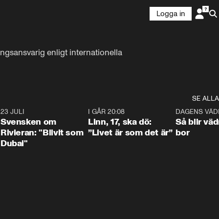
Logga in
gsansvarig enligt internationella 
SE ALLA
4
23 JULI
1:42
I GÅR 20:08
4:36
DAGENS VÄD
Svensken om
Linn, 17, ska dö:
Så blir väd
Rivieran: "Blivit som
”Livet är som det är”
bor
Dubai"