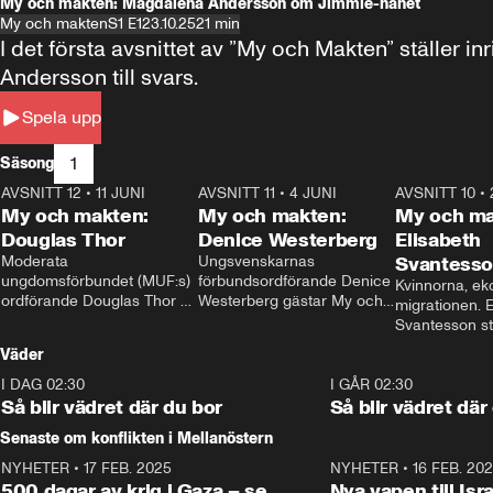
My och makten: Magdalena Andersson om Jimmie-hånet
My och makten
S1 E1
23.10.25
21 min
I det första avsnittet av ”My och Makten” ställe
Andersson till svars.
Spela upp
1
Säsong
AVSNITT 12
•
11 JUNI
26:27
AVSNITT 11
•
4 JUNI
23:40
AVSNITT 10
•
My och makten:
My och makten:
My och ma
Douglas Thor
Denice Westerberg
Elisabeth
Moderata 
Ungsvenskarnas 
Svantess
ungdomsförbundet (MUF:s) 
förbundsordförande Denice 
Kvinnorna, ek
ordförande Douglas Thor 
Westerberg gästar My och 
migrationen. E
gästar My och makten. I 
makten. I avsnittet 
Svantesson stäl
avsnittet diskuteras 
diskuteras migrationsfrågan 
när finansmini
Väder
tonårsutvisningarna och hur 
och hur SD ska locka 
Moderaterna ska locka 
kvinnliga väljare. 
I DAG 02:30
1:06
I GÅR 02:30
väljare till valet i höst. 
Så blir vädret där du bor
Så blir vädret där
Senaste om konflikten i Mellanöstern
NYHETER
•
17 FEB. 2025
0:45
NYHETER
•
16 FEB. 20
500 dagar av krig i Gaza – se
Nya vapen till Isr