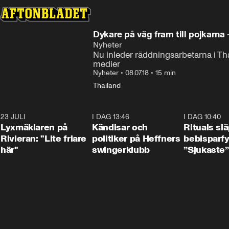
Dykare på väg fram till pojkarna 
Nyheter
Nu inleder räddningsarbetarna i Tha
medier
Nyheter
•
08.07.18
•
15 min
Thailand
23 JULI
2:02
I DAG 13:46
0:55
I DAG 10:40
Lyxmäklaren på
Kändisar och
Rituals sl
Rivieran: "Lite friare
politiker på Heffners
bebisparf
här"
swingerklubb
”Sjukaste”