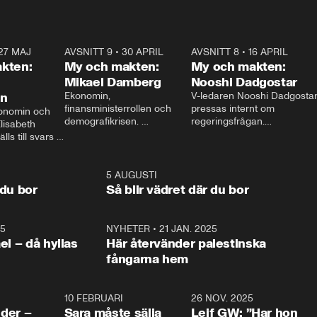
27 MAJ
3:51
AVSNITT 9
•
30 APRIL
24:00
AVSNITT 8
•
16 APRIL
25:1
kten:
My och makten:
My och makten:
Mikael Damberg
Nooshi Dadgostar
on
Ekonomin, 
V-ledaren Nooshi Dadgostar
finansministerrollen och 
pressas internt om 
onomin och 
demografikrisen. 
regeringsfrågan.

lisabeth 
Oppositionen ställs till svars 
I Aftonbladets 
ls till svars 
när Socialdemokraternas 
partiledarutfrågning ”My 
stern gästar 
Mikael Damberg gästar My 
och Makten” sätter hon ner 
My och Makten. 
och Makten. 
foten mot kritikerna:

1:06
5 AUGUSTI
1:0
– Vi ställer upp i val. Ska vi 
 du bor
Så blir vädret där du bor
vara med så sitter vi förstås 
25
1:22
NYHETER
•
21 JAN. 2025
0:5
ael – då hyllas
Här återvänder palestinska
fångarna hem
4:24
10 FEBRUARI
4:13
26 NOV. 2025
8:1
der –
Sara måste sälja
Leif GW: ”Har hon