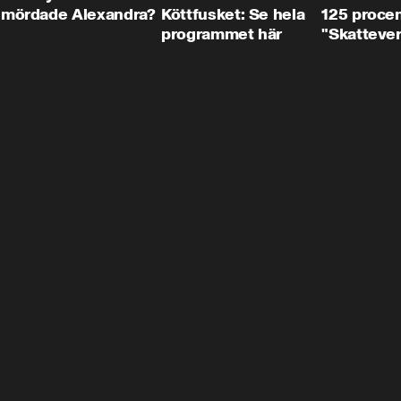
mördade Alexandra?
Köttfusket: Se hela
125 procent
programmet här
"Skattever
viktig uppg