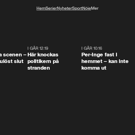
Hem
Serier
Nyheter
Sport
Nöje
Mer
Livsstil
0:42
I GÅR 12:19
0:45
I GÅR 10:16
1:2
a scenen –
Här knockas
Per-Inge fast i
löst slut
politikern på
hemmet – kan inte
stranden
komma ut