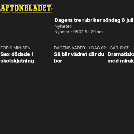
Dagens tre rubriker söndag 8 juli
Nyheter
Nyheter
•
08.07.18
•
29 sek
FÖR 9 MIN SEN
0:35
DAGENS VÄDER
•
I DAG 02:30
1:06
I GÅR 19:07
Sex dödade i
Så blir vädret där du
Dramatisk
skolskjutning
bor
med miraku