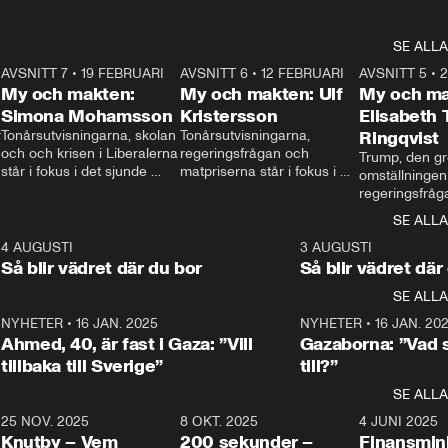
SE ALLA
7
AVSNITT 7
•
19 FEBRUARI
24:30
AVSNITT 6
•
12 FEBRUARI
27:30
AVSNITT 5
•
My och makten:
My och makten: Ulf
My och ma
Simona Mohamsson
Kristersson
Elisabeth
 
Tonårsutvisningarna, skolan 
Tonårsutvisningarna, 
Ringqvist
och och krisen i Liberalerna 
regeringsfrågan och 
Trump, den gr
står i fokus i det sjunde 
matpriserna står i fokus i 
omställningen
avsnittet av ”My och 
det sjätte avsnittet av ”My 
regeringsfråga
makten”. Se när 
och makten”. Se när 
centrum i det 
SE ALLA
Aftonbladets inrikespolitiska 
Aftonbladets inrikespolitiska 
avsnittet av ”
kommentator My 
kommentator My 
6
4 AUGUSTI
1:06
3 AUGUSTI
Makten”. Se nä
Rohwedder ställer 
Rohwedder ställer 
Så blir vädret där du bor
Så blir vädret där
Aftonbladets in
utbildnings- och 
statsminister Ulf Kristersson 
kommentator 
SE ALLA
integrationsminister Simona 
till svars.
Rohwedder stäl
Mohamsson till svars.
Centerpartiets
2
NYHETER
•
16 JAN. 2025
1:01
NYHETER
•
16 JAN. 20
Thand Ring till
Ahmed, 40, är fast i Gaza: ”Vill
Gazaborna: ”Vad s
tillbaka till Sverige”
till?”
SE ALLA
3
25 NOV. 2025
31:05
8 OKT. 2025
4:29
4 JUNI 2025
Knutby – Vem
200 sekunder –
Finansmin