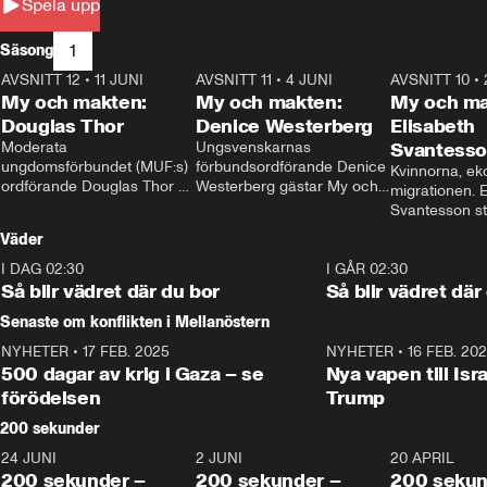
Spela upp
1
Säsong
AVSNITT 12
•
11 JUNI
26:27
AVSNITT 11
•
4 JUNI
23:40
AVSNITT 10
•
My och makten:
My och makten:
My och ma
Douglas Thor
Denice Westerberg
Elisabeth
Moderata 
Ungsvenskarnas 
Svantess
ungdomsförbundet (MUF:s) 
förbundsordförande Denice 
Kvinnorna, ek
ordförande Douglas Thor 
Westerberg gästar My och 
migrationen. E
gästar My och makten. I 
makten. I avsnittet 
Svantesson stäl
avsnittet diskuteras 
diskuteras migrationsfrågan 
när finansmini
Väder
tonårsutvisningarna och hur 
och hur SD ska locka 
Moderaterna ska locka 
kvinnliga väljare. 
I DAG 02:30
1:06
I GÅR 02:30
väljare till valet i höst. 
Så blir vädret där du bor
Så blir vädret där
Senaste om konflikten i Mellanöstern
NYHETER
•
17 FEB. 2025
0:45
NYHETER
•
16 FEB. 20
500 dagar av krig i Gaza – se
Nya vapen till Isr
förödelsen
Trump
200 sekunder
24 JUNI
5:00
2 JUNI
4:23
20 APRIL
200 sekunder –
200 sekunder –
200 sekun