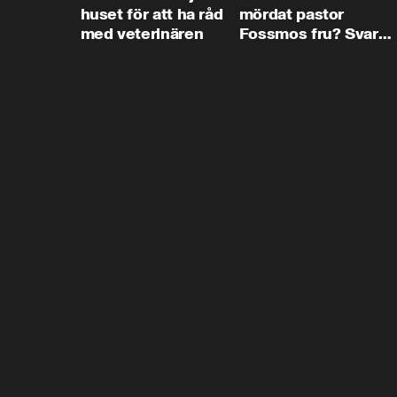
huset för att ha råd
mördat pastor
med veterinären
Fossmos fru? Svar
nej.”