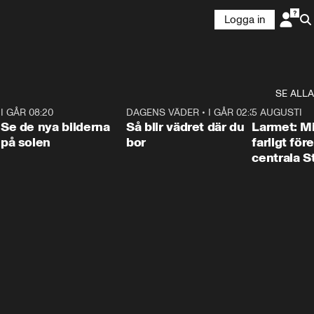
Logga in
SE ALLA
6
I GÅR 08:20
0:31
DAGENS VÄDER
•
I GÅR 02:30
1:06
5 AUGUSTI
Se de nya bilderna
Så blir vädret där du
Larmet: M
på solen
bor
farligt för
centrala 