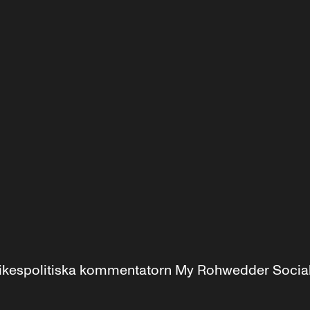
r inrikespolitiska kommentatorn My Rohwedder Soci