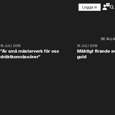
Logga in
SE ALLA
9
16 JULI 2018
1:05:59
16 JULI 2018
”Är små mästerverk för oss
Mäktigt firande a
dräktkonnässörer”
guld