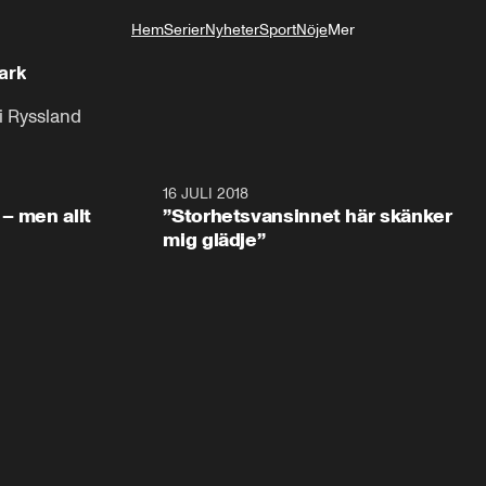
Hem
Serier
Nyheter
Sport
Nöje
Mer
Livsstil
ark
 i Ryssland
1:05:59
16 JULI 2018
1:05:5
– men allt
”Storhetsvansinnet här skänker
mig glädje”