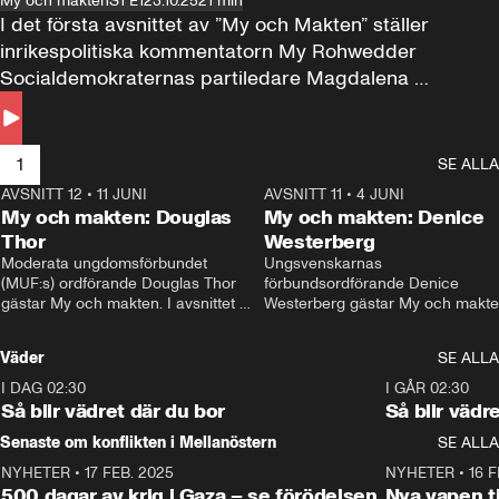
My och makten
S1 E1
23.10.25
21 min
I det första avsnittet av ”My och Makten” ställer 
inrikespolitiska kommentatorn My Rohwedder 
Socialdemokraternas partiledare Magdalena 
Andersson till svars.
1
SE ALLA
AVSNITT 12
•
11 JUNI
26:27
AVSNITT 11
•
4 JUNI
2
My och makten: Douglas
My och makten: Denice
Thor
Westerberg
Moderata ungdomsförbundet 
Ungsvenskarnas 
(MUF:s) ordförande Douglas Thor 
förbundsordförande Denice 
gästar My och makten. I avsnittet 
Westerberg gästar My och makten.
diskuteras tonårsutvisningarna och 
avsnittet diskuteras migrationsfrå
hur Moderaterna ska locka väljare till 
och hur SD ska locka kvinnliga 
Väder
SE ALLA
valet i höst. 
väljare. 
I DAG 02:30
1:06
I GÅR 02:30
Så blir vädret där du bor
Så blir vädr
Senaste om konflikten i Mellanöstern
SE ALLA
NYHETER
•
17 FEB. 2025
0:45
NYHETER
•
16 F
500 dagar av krig i Gaza – se förödelsen
Nya vapen ti