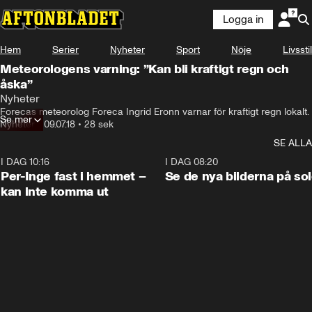
Logga in
Hem
Serier
Nyheter
Sport
Nöje
Livsstil
Meteorologens varning: ”Kan bli kraftigt regn och
åska”
Nyheter
Forecas meteorolog Foreca Ingrid Eronn varnar för kraftigt regn lokalt.
Se mer
Nyheter
•
09.07.18
•
28 sek
SE ALLA
I DAG 10:16
1:26
I DAG 08:20
Per-Inge fast i hemmet –
Se de nya bilderna på so
kan inte komma ut