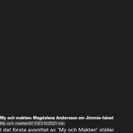
My och makten: Magdalena Andersson om Jimmie-hånet
My och makten
S1 E1
23.10.25
21 min
I det första avsnittet av ”My och Makten” ställer 