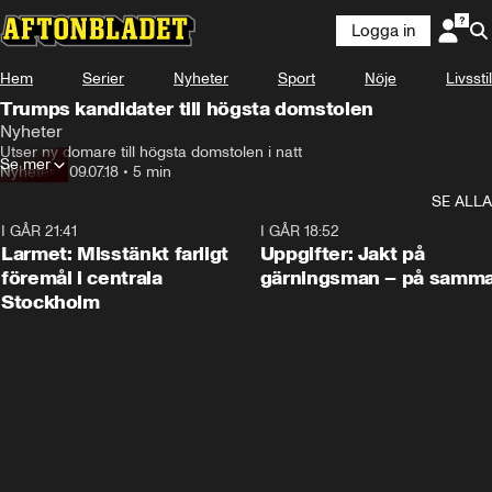
Logga in
Hem
Serier
Nyheter
Sport
Nöje
Livsstil
Trumps kandidater till högsta domstolen
Nyheter
Utser ny domare till högsta domstolen i natt
Se mer
Nyheter
•
09.07.18
•
5 min
SE ALLA
I GÅR 21:41
0:35
I GÅR 18:52
Larmet: Misstänkt farligt
Uppgifter: Jakt på
föremål i centrala
gärningsman – på samma
Stockholm