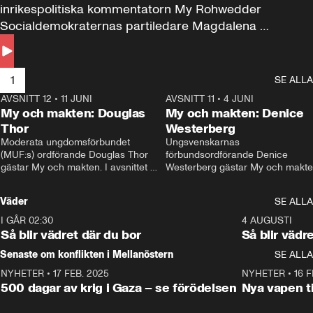
inrikespolitiska kommentatorn My Rohwedder 
Socialdemokraternas partiledare Magdalena 
Andersson till svars.
1
SE ALLA
AVSNITT 12
•
11 JUNI
26:27
AVSNITT 11
•
4 JUNI
2
My och makten: Douglas
My och makten: Denice
Thor
Westerberg
Moderata ungdomsförbundet 
Ungsvenskarnas 
(MUF:s) ordförande Douglas Thor 
förbundsordförande Denice 
gästar My och makten. I avsnittet 
Westerberg gästar My och makten.
diskuteras tonårsutvisningarna och 
avsnittet diskuteras migrationsfrå
hur Moderaterna ska locka väljare till 
och hur SD ska locka kvinnliga 
Väder
SE ALLA
valet i höst. 
väljare. 
I GÅR 02:30
1:06
4 AUGUSTI
Så blir vädret där du bor
Så blir vädr
Senaste om konflikten i Mellanöstern
SE ALLA
NYHETER
•
17 FEB. 2025
0:45
NYHETER
•
16 F
500 dagar av krig i Gaza – se förödelsen
Nya vapen ti