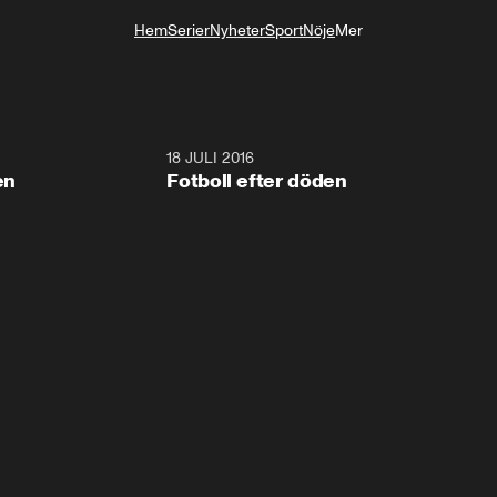
Hem
Serier
Nyheter
Sport
Nöje
Mer
Livsstil
4:39
18 JULI 2016
5:1
en
Fotboll efter döden