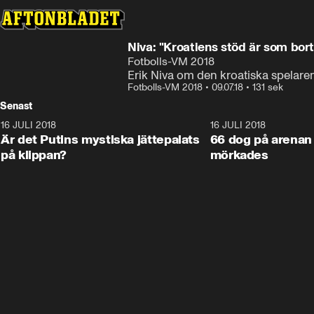
Niva: "Kroatiens stöd är som bort
Fotbolls-VM 2018
Erik Niva om den kroatiska spelare
Fotbolls-VM 2018
•
09.07.18
•
131 sek
Senast
16 JULI 2018
1:05:59
16 JULI 2018
Är det Putins mystiska jättepalats
66 dog på arenan 
på klippan?
mörkades