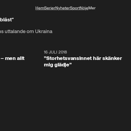
Hem
Serier
Nyheter
Sport
Nöje
Mer
Livsstil
blåst"
ns uttalande om Ukraina
1:05:59
16 JULI 2018
1:05:5
– men allt
”Storhetsvansinnet här skänker
mig glädje”