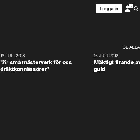
Logga in
SE ALLA
9
16 JULI 2018
1:05:59
16 JULI 2018
”Är små mästerverk för oss
Mäktigt firande a
dräktkonnässörer”
guld