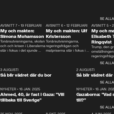
SE ALLA
7
AVSNITT 7
•
19 FEBRUARI
24:30
AVSNITT 6
•
12 FEBRUARI
27:30
AVSNITT 5
•
My och makten:
My och makten: Ulf
My och ma
Simona Mohamsson
Kristersson
Elisabeth
 
Tonårsutvisningarna, skolan 
Tonårsutvisningarna, 
Ringqvist
och och krisen i Liberalerna 
regeringsfrågan och 
Trump, den gr
står i fokus i det sjunde 
matpriserna står i fokus i 
omställningen
avsnittet av ”My och 
det sjätte avsnittet av ”My 
regeringsfråga
makten”. Se när 
och makten”. Se när 
centrum i det 
SE ALLA
Aftonbladets inrikespolitiska 
Aftonbladets inrikespolitiska 
avsnittet av ”
kommentator My 
kommentator My 
6
3 AUGUSTI
1:06
2 AUGUSTI
Makten”. Se nä
Rohwedder ställer 
Rohwedder ställer 
Så blir vädret där du bor
Så blir vädret där
Aftonbladets in
utbildnings- och 
statsminister Ulf Kristersson 
kommentator 
SE ALLA
integrationsminister Simona 
till svars.
Rohwedder stäl
Mohamsson till svars.
Centerpartiets
2
NYHETER
•
16 JAN. 2025
1:01
NYHETER
•
16 JAN. 20
Thand Ring till
Ahmed, 40, är fast i Gaza: ”Vill
Gazaborna: ”Vad s
tillbaka till Sverige”
till?”
SE ALLA