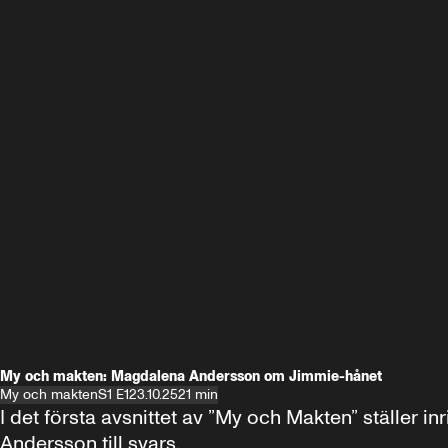
My och makten: Magdalena Andersson om Jimmie-hånet
My och makten
S1 E1
23.10.25
21 min
I det första avsnittet av ”My och Makten” ställe
Andersson till svars.