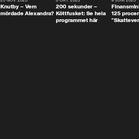
3
25 NOV. 2025
31:05
8 OKT. 2025
4:29
4 JUNI 2025
Knutby – Vem
200 sekunder –
Finansmin
mördade Alexandra?
Köttfusket: Se hela
125 procent
programmet här
"Skattever
viktig uppg