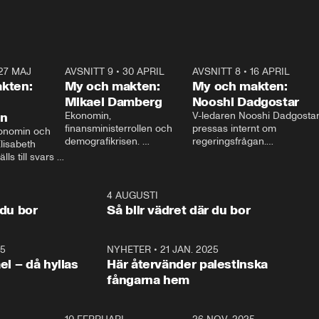
27 MAJ
3:51
AVSNITT 9
•
30 APRIL
24:00
AVSNITT 8
•
16 APRIL
25:1
kten:
My och makten:
My och makten:
Mikael Damberg
Nooshi Dadgostar
on
Ekonomin, 
V-ledaren Nooshi Dadgostar
finansministerrollen och 
pressas internt om 
onomin och 
demografikrisen. 
regeringsfrågan.

lisabeth 
Oppositionen ställs till svars 
I Aftonbladets 
ls till svars 
när Socialdemokraternas 
partiledarutfrågning ”My 
stern gästar 
Mikael Damberg gästar My 
och Makten” sätter hon ner 
My och Makten. 
och Makten. 
foten mot kritikerna:

1:06
4 AUGUSTI
1:0
– Vi ställer upp i val. Ska vi 
 du bor
Så blir vädret där du bor
vara med så sitter vi förstås 
25
1:22
NYHETER
•
21 JAN. 2025
0:5
ael – då hyllas
Här återvänder palestinska
fångarna hem