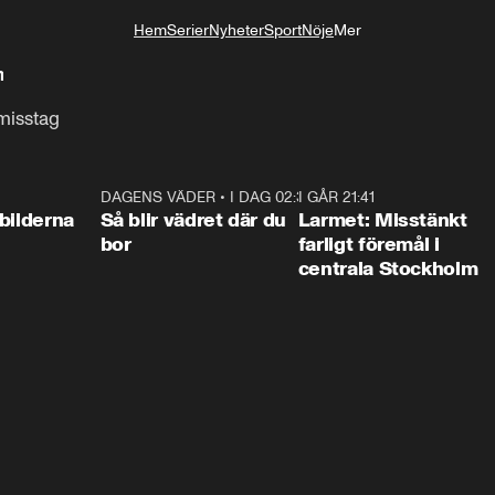
Hem
Serier
Nyheter
Sport
Nöje
Mer
Livsstil
n
 misstag
0:31
DAGENS VÄDER
•
I DAG 02:30
1:06
I GÅR 21:41
0:3
bilderna
Så blir vädret där du
Larmet: Misstänkt
bor
farligt föremål i
centrala Stockholm