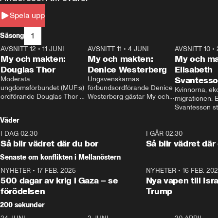
Spela upp
1
Säsong
AVSNITT 12
•
11 JUNI
26:27
AVSNITT 11
•
4 JUNI
23:40
AVSNITT 10
•
My och makten:
My och makten:
My och ma
Douglas Thor
Denice Westerberg
Elisabeth
Moderata 
Ungsvenskarnas 
Svantess
ungdomsförbundet (MUF:s) 
förbundsordförande Denice 
Kvinnorna, ek
ordförande Douglas Thor 
Westerberg gästar My och 
migrationen. E
gästar My och makten. I 
makten. I avsnittet 
Svantesson stäl
avsnittet diskuteras 
diskuteras migrationsfrågan 
när finansmini
Väder
tonårsutvisningarna och hur 
och hur SD ska locka 
Moderaterna ska locka 
kvinnliga väljare. 
I DAG 02:30
1:06
I GÅR 02:30
väljare till valet i höst. 
Så blir vädret där du bor
Så blir vädret där
Senaste om konflikten i Mellanöstern
NYHETER
•
17 FEB. 2025
0:45
NYHETER
•
16 FEB. 20
500 dagar av krig i Gaza – se
Nya vapen till Isr
förödelsen
Trump
200 sekunder