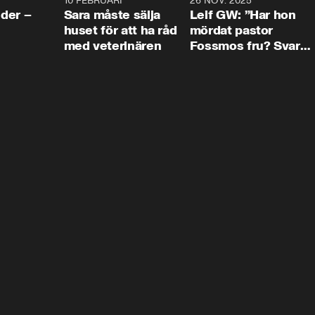
4:24
10 FEBRUARI
4:13
26 NOV. 2025
8:1
der –
Sara måste sälja
Leif GW: ”Har hon
huset för att ha råd
mördat pastor
med veterinären
Fossmos fru? Svar
nej.”