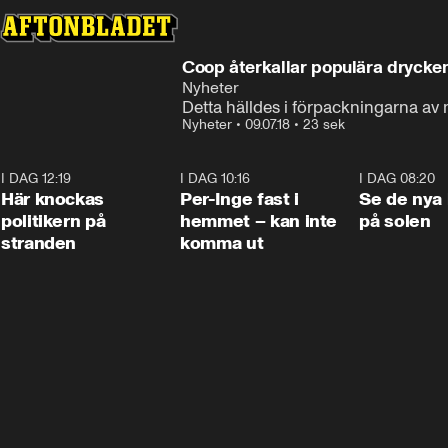
Coop återkallar populära drycke
Nyheter
Detta hälldes i förpackningarna av
Nyheter
•
09.07.18
•
23 sek
I DAG 12:19
0:45
I DAG 10:16
1:26
I DAG 08:20
Här knockas
Per-Inge fast i
Se de nya 
politikern på
hemmet – kan inte
på solen
stranden
komma ut