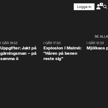
Logga in
SE ALLA
5
I GÅR 18:52
0:33
I GÅR 17:50
1:10
I GÅR 12:33
Uppgifter: Jakt på
Explosion i Malmö:
Mjölkaos p
gärningsman – på
”Håren på benen
samma ö
reste sig”