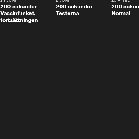
24 JUNI
5:00
2 JUNI
4:23
20 APRIL
200 sekunder –
200 sekunder –
200 sekun
Vaccinfusket,
Testerna
Normal
fortsättningen