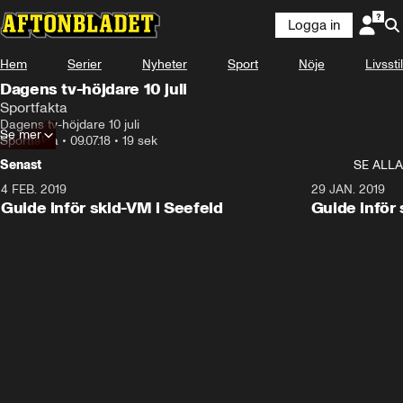
Logga in
Hem
Serier
Nyheter
Sport
Nöje
Livsstil
Dagens tv-höjdare 10 juli
Sportfakta
Dagens tv-höjdare 10 juli
Se mer
Sportfakta
•
09.07.18
•
19 sek
Senast
SE ALLA
4 FEB. 2019
0:48
29 JAN. 2019
Guide inför skid-VM i Seefeld
Guide inför